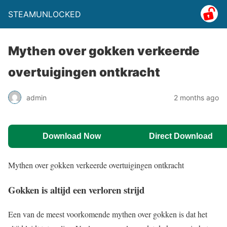
STEAMUNLOCKED
Mythen over gokken verkeerde
overtuigingen ontkracht
admin
2 months ago
Download Now
Direct Download
Mythen over gokken verkeerde overtuigingen ontkracht
Gokken is altijd een verloren strijd
Een van de meest voorkomende mythen over gokken is dat het