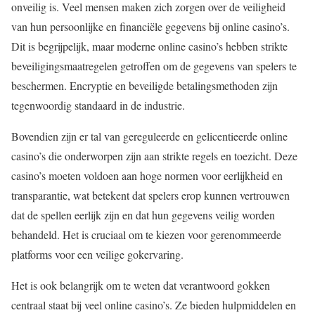
onveilig is. Veel mensen maken zich zorgen over de veiligheid
van hun persoonlijke en financiële gegevens bij online casino’s.
Dit is begrijpelijk, maar moderne online casino’s hebben strikte
beveiligingsmaatregelen getroffen om de gegevens van spelers te
beschermen. Encryptie en beveiligde betalingsmethoden zijn
tegenwoordig standaard in de industrie.
Bovendien zijn er tal van gereguleerde en gelicentieerde online
casino’s die onderworpen zijn aan strikte regels en toezicht. Deze
casino’s moeten voldoen aan hoge normen voor eerlijkheid en
transparantie, wat betekent dat spelers erop kunnen vertrouwen
dat de spellen eerlijk zijn en dat hun gegevens veilig worden
behandeld. Het is cruciaal om te kiezen voor gerenommeerde
platforms voor een veilige gokervaring.
Het is ook belangrijk om te weten dat verantwoord gokken
centraal staat bij veel online casino’s. Ze bieden hulpmiddelen en