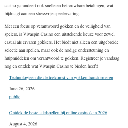
casino garandeert ook snelle en betrouwbare betalingen, wat
bijdraagt aan een stressvrije speelervaring.
Met een focus op verantwoord gokken en de veiligheid van
spelers, is Vivaspin Casino een uitstekende keuze voor zowel
casual als ervaren gokkers. Het biedt niet alleen een uitgebreide
selectie aan spellen, maar ook de nodige ondersteuning en
hulpmiddelen om verantwoord te gokken. Registreer je vandaag
nog en ontdek wat Vivaspin Casino te bieden heeft!
Technologieën die de toekomst van gokken transformeren
Date
June 26, 2026
In relation to
public
Ontdek de beste tafelspellen bij online casino’s in 2026
Date
August 4, 2026