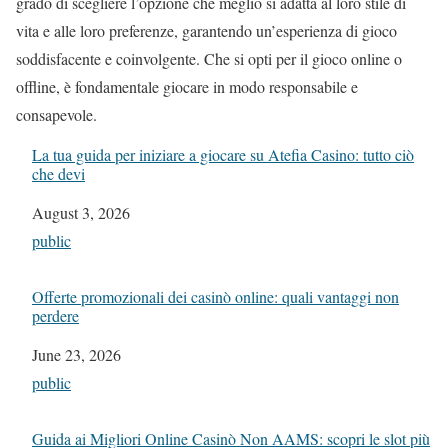
grado di scegliere l’opzione che meglio si adatta al loro stile di
vita e alle loro preferenze, garantendo un’esperienza di gioco
soddisfacente e coinvolgente. Che si opti per il gioco online o
offline, è fondamentale giocare in modo responsabile e
consapevole.
La tua guida per iniziare a giocare su Atefia Casino: tutto ciò
che devi
Date
August 3, 2026
In relation to
public
Offerte promozionali dei casinò online: quali vantaggi non
perdere
Date
June 23, 2026
In relation to
public
Guida ai Migliori Online Casinò Non AAMS: scopri le slot più