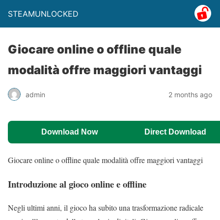
STEAMUNLOCKED
Giocare online o offline quale
modalità offre maggiori vantaggi
admin
2 months ago
Download Now
Direct Download
Giocare online o offline quale modalità offre maggiori vantaggi
Introduzione al gioco online e offline
Negli ultimi anni, il gioco ha subito una trasformazione radicale