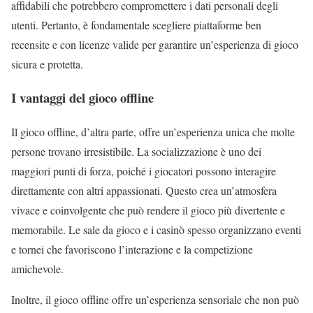
affidabili che potrebbero compromettere i dati personali degli
utenti. Pertanto, è fondamentale scegliere piattaforme ben
recensite e con licenze valide per garantire un’esperienza di gioco
sicura e protetta.
I vantaggi del gioco offline
Il gioco offline, d’altra parte, offre un’esperienza unica che molte
persone trovano irresistibile. La socializzazione è uno dei
maggiori punti di forza, poiché i giocatori possono interagire
direttamente con altri appassionati. Questo crea un’atmosfera
vivace e coinvolgente che può rendere il gioco più divertente e
memorabile. Le sale da gioco e i casinò spesso organizzano eventi
e tornei che favoriscono l’interazione e la competizione
amichevole.
Inoltre, il gioco offline offre un’esperienza sensoriale che non può