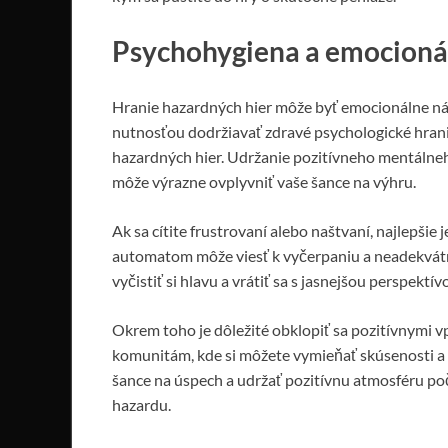
Psychohygiena a emocioná
Hranie hazardných hier môže byť emocionálne ná
nutnosťou dodržiavať zdravé psychologické hrani
hazardných hier. Udržanie pozitívneho mentálneh
môže výrazne ovplyvniť vaše šance na výhru.
Ak sa cítite frustrovaní alebo naštvaní, najlepšie 
automatom môže viesť k vyčerpaniu a neadekvá
vyčistiť si hlavu a vrátiť sa s jasnejšou perspektív
Okrem toho je dôležité obklopiť sa pozitívnymi vpl
komunitám, kde si môžete vymieňať skúsenosti a 
šance na úspech a udržať pozitívnu atmosféru poča
hazardu.