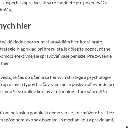
 a úspech. Napríklad, ak sa rozhodnete pre poker, zvážte
 hráča.
nych hier
utné dôkladne porozumieť pravidlám hier, ktoré hráte.
ratégie. Napríklad pri hre ruleta je dôležité poznať rôzne
omôcť efektívnejšie spravovať vaše peniaze. Pre zvýšenie
hier.
nvestujte čas do učenia sa herných stratégií a psychológie
ko aj rôznych typov hráčov, vám môže poskytnúť výhodu pri
je množstvo online kurzov a tutoriálov, ktoré vám môžu
hé online kasína ponúkajú demo verzie, kde môžete hrať bez
elým spôsobom, ako sa oboznámiť s mechanikou a pravidlami,