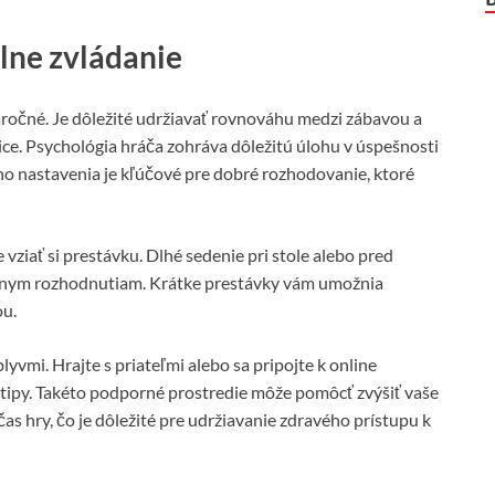
lne zvládanie
ročné. Je dôležité udržiavať rovnováhu medzi zábavou a
ce. Psychológia hráča zohráva dôležitú úlohu v úspešnosti
o nastavenia je kľúčové pre dobré rozhodovanie, ktoré
je vziať si prestávku. Dlhé sedenie pri stole alebo pred
tnym rozhodnutiam. Krátke prestávky vám umožnia
ou.
yvmi. Hrajte s priateľmi alebo sa pripojte k online
tipy. Takéto podporné prostredie môže pomôcť zvýšiť vaše
s hry, čo je dôležité pre udržiavanie zdravého prístupu k