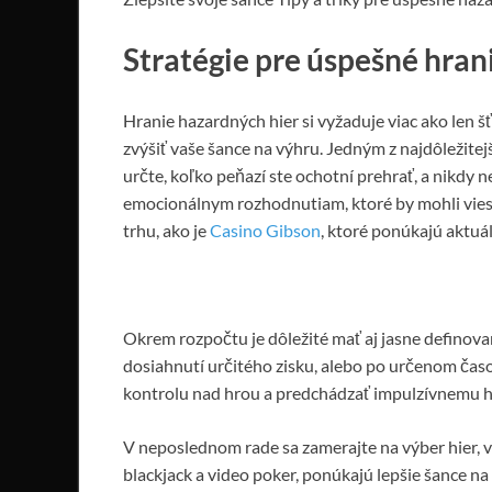
Stratégie pre úspešné hran
Hranie hazardných hier si vyžaduje viac ako len 
zvýšiť vaše šance na výhru. Jedným z najdôležitej
určte, koľko peňazí ste ochotní prehrať, a nikdy
emocionálnym rozhodnutiam, ktoré by mohli viesť
trhu, ako je
Casino Gibson
, ktoré ponúkajú aktuál
Okrem rozpočtu je dôležité mať aj jasne definované
dosiahnutí určitého zisku, alebo po určenom ča
kontrolu nad hrou a predchádzať impulzívnemu h
V neposlednom rade sa zamerajte na výber hier, v 
blackjack a video poker, ponúkajú lepšie šance n