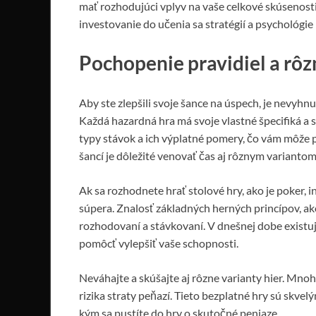
mať rozhodujúci vplyv na vaše celkové skúsenosti
investovanie do učenia sa stratégií a psychológie
Pochopenie pravidiel a rôz
Aby ste zlepšili svoje šance na úspech, je nevyhn
Každá hazardná hra má svoje vlastné špecifiká a st
typy stávok a ich výplatné pomery, čo vám môže p
šancí je dôležité venovať čas aj rôznym variantom 
Ak sa rozhodnete hrať stolové hry, ako je poker, i
súpera. Znalosť základných herných princípov, a
rozhodovaní a stávkovaní. V dnešnej dobe existu
pomôcť vylepšiť vaše schopnosti.
Neváhajte a skúšajte aj rôzne varianty hier. Mno
rizika straty peňazí. Tieto bezplatné hry sú skv
kým sa pustíte do hry o skutočné peniaze.