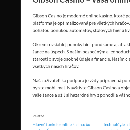
Gibson Casino je moderné online kasíno, ktoré pon
platforma je optimalizovaná pre všetkých hráčov,
bohatou ponukou automatov, stolových hier a live
Okrem rozsiahlej ponuky hier ponúkame aj atrakt
šance na úspech. S našim bezpečným a jednoduc
starostí o svoje osobné údaje a financie. Naším c
všetkých našich hráčov.
Naša užívateľská podpora je vždy pripravená po
by ste mohli mať. Navštívte Gibson Casino a obja
vaše šance a užiť si hazardné hry z pohodlia váš
Related
Hlavné funkcie online kasína: čo
Technológie a 