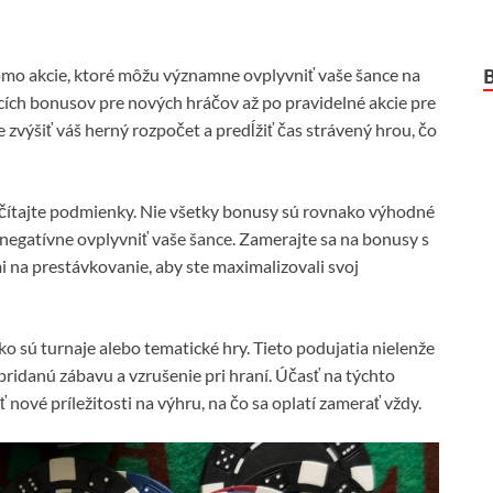
omo akcie, ktoré môžu významne ovplyvniť vaše šance na
ích bonusov pre nových hráčov až po pravidelné akcie pre
zvýšiť váš herný rozpočet a predĺžiť čas strávený hrou, čo
ečítajte podmienky. Nie všetky bonusy sú rovnako výhodné
negatívne ovplyvniť vaše šance. Zamerajte sa na bonusy s
na prestávkovanie, aby ste maximalizovali svoj
o sú turnaje alebo tematické hry. Tieto podujatia nielenže
pridanú zábavu a vzrušenie pri hraní. Účasť na týchto
 nové príležitosti na výhru, na čo sa oplatí zamerať vždy.