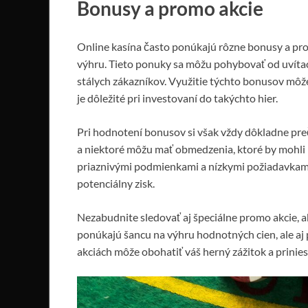
Bonusy a promo akcie
Online kasína často ponúkajú rôzne bonusy a pr
výhru. Tieto ponuky sa môžu pohybovať od uvítac
stálych zákazníkov. Využitie týchto bonusov môže 
je dôležité pri investovaní do takýchto hier.
Pri hodnotení bonusov si však vždy dôkladne pr
a niektoré môžu mať obmedzenia, ktoré by mohli 
priaznivými podmienkami a nízkymi požiadavkami 
potenciálny zisk.
Nezabudnite sledovať aj špeciálne promo akcie, ak
ponúkajú šancu na výhru hodnotných cien, ale aj 
akciách môže obohatiť váš herný zážitok a priniesť