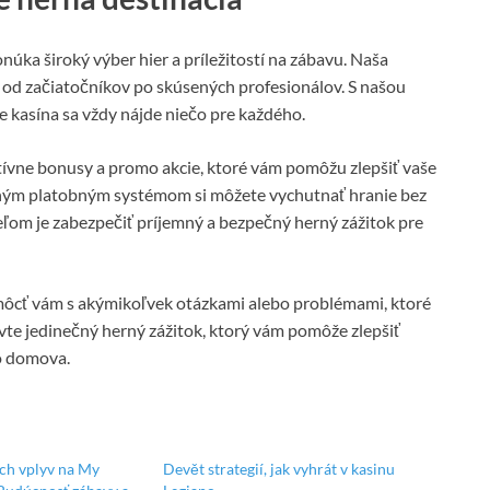
úka široký výber hier a príležitostí na zábavu. Naša
 od začiatočníkov po skúsených profesionálov. S našou
 kasína sa vždy nájde niečo pre každého.
ívne bonusy a promo akcie, ktoré vám pomôžu zlepšiť vaše
hým platobným systémom si môžete vychutnať hranie bez
ieľom je zabezpečiť príjemný a bezpečný herný zážitok pre
môcť vám s akýmikoľvek otázkami alebo problémami, ktoré
vte jedinečný herný zážitok, ktorý vám pomôže zlepšiť
ho domova.
ich vplyv na My
Devět strategií, jak vyhrát v kasinu