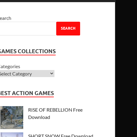
earch
SEARCH
GAMES COLLECTIONS
ategories
BEST ACTION GAMES
RISE OF REBELLION Free
Download
SHORT SNOW Free Download