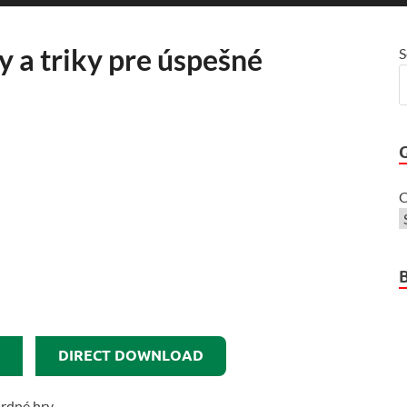
y a triky pre úspešné
S
C
DIRECT DOWNLOAD
ardné hry