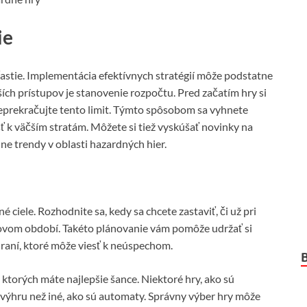
ie
šťastie. Implementácia efektívnych stratégií môže podstatne
ších prístupov je stanovenie rozpočtu. Pred začatím hry si
 neprekračujte tento limit. Týmto spôsobom sa vyhnete
 k väčším stratám. Môžete si tiež vyskúšať novinky na
ne trendy v oblasti hazardných hier.
 ciele. Rozhodnite sa, kedy sa chcete zastaviť, či už pri
sovom období. Takéto plánovanie vám pomôže udržať si
raní, ktoré môže viesť k neúspechom.
ktorých máte najlepšie šance. Niektoré hry, ako sú
a výhru než iné, ako sú automaty. Správny výber hry môže