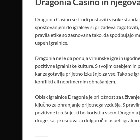
Dragonia Casino in njegova
Dragonia Casino se trudi postaviti visoke standar
spoštovanjem do igralcev si prizadeva zagotoviti, 
pravila etike so zasnovana tako, da spodbujajo me
uspeh igralnice.
Dragonia ne le da ponuja vrhunske igre in ugodn
pozitivne igralniške kulture. S svojim osebjem in 
kar zagotavlja prijetno izkušnjo za vse. Tako se ig
konflikti ali neprimernim obnašanjem.
Obisk igralnice Dragonia je priložnost za uživanje
ključno za ohranjanje prijetnega vzdušja. S pravi
pozitivne izkušnje, ki bo koristila vsem. Dragonia je
druge, kar je osnova za dolgoročni uspeh igralnice