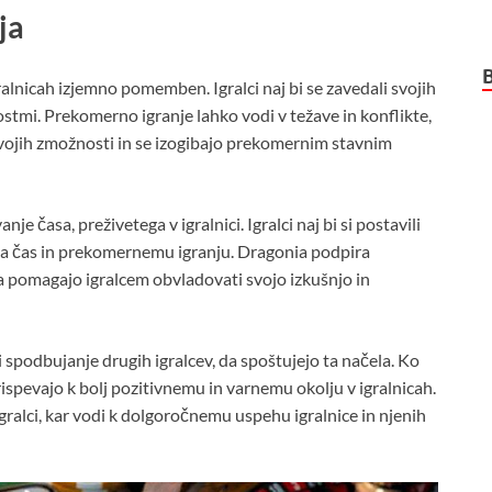
ja
ralnicah izjemno pomemben. Igralci naj bi se zavedali svojih
ostmi. Prekomerno igranje lahko vodi v težave in konflikte,
 svojih zmožnosti in se izogibajo prekomernim stavnim
 časa, preživetega v igralnici. Igralci naj bi si postavili
 za čas in prekomernemu igranju. Dragonia podpira
a pomagajo igralcem obvladovati svojo izkušnjo in
spodbujanje drugih igralcev, da spoštujejo ta načela. Ko
rispevajo k bolj pozitivnemu in varnemu okolju v igralnicah.
ralci, kar vodi k dolgoročnemu uspehu igralnice in njenih