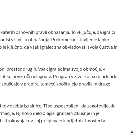
a
nekaterih osnovnih pravil obnašanja. To vključuje, da igralci
 bodisi v smislu obnašanja. Prekomerno stavljenje lahko
o je ključno, da vsak igralec zna obvladovati svoja čustva in
i prostor drugih. Vsak igralec ima svojo območje, v
 lahko povzroči nelagodje. Pri igrah v živo, kot so blackjack
e spuščajo v prepire, temveč spoštujejo pravila in druge
ov osebja igralnice. Ti so usposobljeni, da zagotovijo, da
macije. Njihovo delo olajša igralcem izkušnje in je
strokovnjakov, saj prispevajo k prijetni atmosferi v