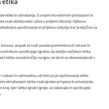
 etika
de etike in obnašanja. S svojim inovativnim pristopom in
da vsak obiskovalec uživa v prijetni izkušnji. Njihova
dsebojno spoštovanje in prijetno vzdušje, kar je ključno za
e bonuse, ampak se tudi zaveda pomembnosti zdrave in
pravilnikom spodbujajo igralce, da sledijo načelom etike,
ralci lahko osredotočijo na igro, ne da bi se obremenjevali s
 v zabavi in adrenalinu, ob tem pa je spoštovanje etike
lnim obnašanjem lahko vsak igralec prispeva k ustvarjanju
 kraj, kjer lahko igralci igrajo, se zabavajo in spoštujejo
.