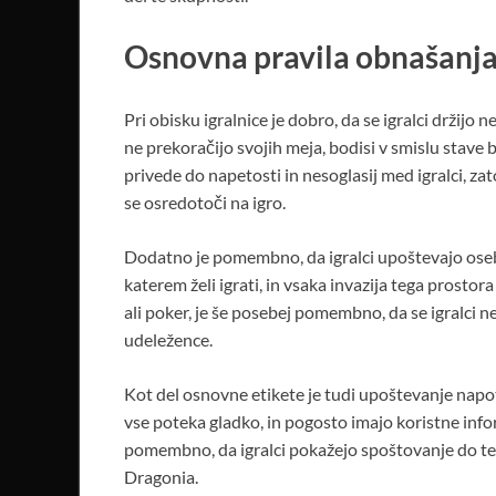
Osnovna pravila obnašanj
Pri obisku igralnice je dobro, da se igralci držijo 
ne prekoračijo svojih meja, bodisi v smislu stave
privede do napetosti in nesoglasij med igralci, zat
se osredotoči na igro.
Dodatno je pomembno, da igralci upoštevajo osebn
katerem želi igrati, in vsaka invazija tega prostora
ali poker, je še posebej pomembno, da se igralci n
udeležence.
Kot del osnovne etikete je tudi upoštevanje napotk
vse poteka gladko, in pogosto imajo koristne infor
pomembno, da igralci pokažejo spoštovanje do teh 
Dragonia.