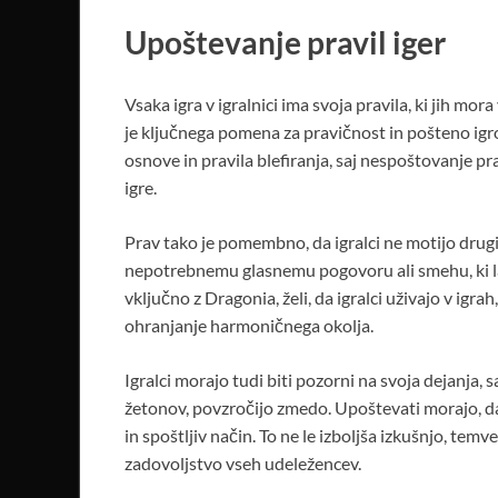
Upoštevanje pravil iger
Vsaka igra v igralnici ima svoja pravila, ki jih mor
je ključnega pomena za pravičnost in pošteno igro.
osnove in pravila blefiranja, saj nespoštovanje pra
igre.
Prav tako je pomembno, da igralci ne motijo drugi
nepotrebnemu glasnemu pogovoru ali smehu, ki la
vključno z Dragonia, želi, da igralci uživajo v ig
ohranjanje harmoničnega okolja.
Igralci morajo tudi biti pozorni na svoja dejanja, s
žetonov, povzročijo zmedo. Upoštevati morajo, d
in spoštljiv način. To ne le izboljša izkušnjo, tem
zadovoljstvo vseh udeležencev.