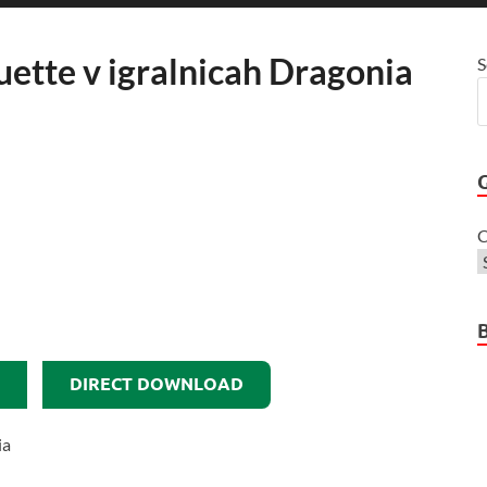
uette v igralnicah Dragonia
S
C
DIRECT DOWNLOAD
ia