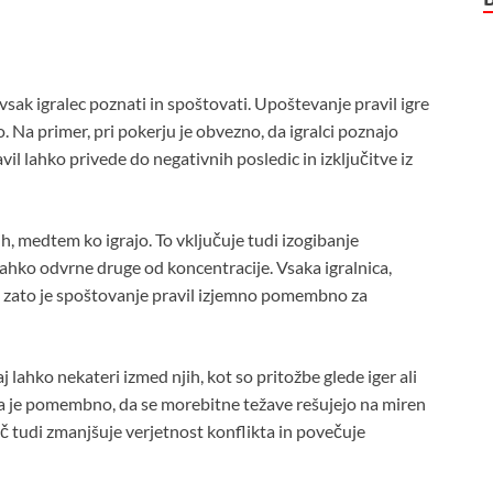
a vsak igralec poznati in spoštovati. Upoštevanje pravil igre
 Na primer, pri pokerju je obvezno, da igralci poznajo
vil lahko privede do negativnih posledic in izključitve iz
h, medtem ko igrajo. To vključuje tudi izogibanje
hko odvrne druge od koncentracije. Vsaka igralnica,
rah, zato je spoštovanje pravil izjemno pomembno za
aj lahko nekateri izmed njih, kot so pritožbe glede iger ali
a je pomembno, da se morebitne težave rešujejo na miren
več tudi zmanjšuje verjetnost konflikta in povečuje