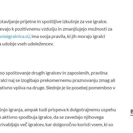
avljanje prijetne in spoštljive izkušnje za vse igralce.
spevajo k pozitivnemu vzdušju in zmanjšujejo možnosti za
niaigralnica.si/
, ima svoja pravila, ki jih morajo igralci
 za udobje vseh udeležencev.
so spoštovanje drugih igralcev in zaposlenih, pravilna
ralci naj se izogibajo prekomernemu praznovanju zmag ali
gativno vpliva na druge. Slednje je še posebej pomembno v
kušnjo igranja, ampak tudi prispeva k dolgotrajnemu uspehu
n aktivno spodbuja igralce, da se zavedajo njihovega
rivabljajo več igralcev, kar dolgoročno koristi vsem, ki so