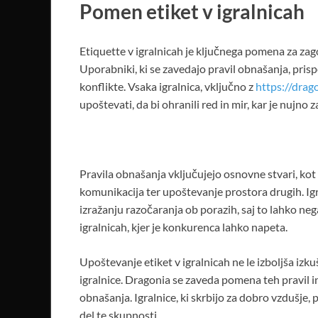
Pomen etiket v igralnicah
Etiquette v igralnicah je ključnega pomena za zagot
Uporabniki, ki se zavedajo pravil obnašanja, pri
konflikte. Vsaka igralnica, vključno z
https://drago
upoštevati, da bi ohranili red in mir, kar je nujno
Pravila obnašanja vključujejo osnovne stvari, kot 
komunikacija ter upoštevanje prostora drugih. Ig
izražanju razočaranja ob porazih, saj to lahko ne
igralnicah, kjer je konkurenca lahko napeta.
Upoštevanje etiket v igralnicah ne le izboljša iz
igralnice. Dragonia se zaveda pomena teh pravil i
obnašanja. Igralnice, ki skrbijo za dobro vzdušje, p
del te skupnosti.