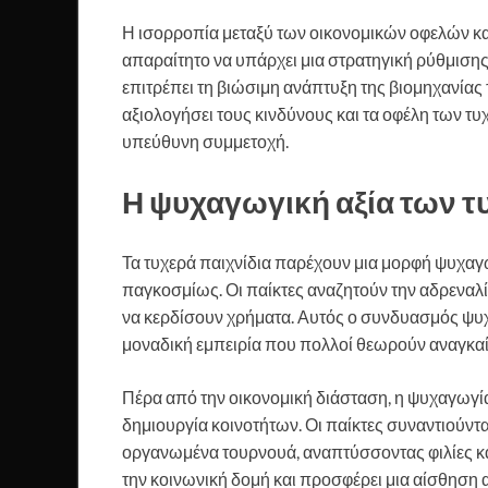
Η ισορροπία μεταξύ των οικονομικών οφελών και
απαραίτητο να υπάρχει μια στρατηγική ρύθμισης
επιτρέπει τη βιώσιμη ανάπτυξη της βιομηχανίας
αξιολογήσει τους κινδύνους και τα οφέλη των τυχ
υπεύθυνη συμμετοχή.
Η ψυχαγωγική αξία των τ
Τα τυχερά παιχνίδια παρέχουν μια μορφή ψυχα
παγκοσμίως. Οι παίκτες αναζητούν την αδρεναλίν
να κερδίσουν χρήματα. Αυτός ο συνδυασμός ψυ
μοναδική εμπειρία που πολλοί θεωρούν αναγκαία
Πέρα από την οικονομική διάσταση, η ψυχαγωγί
δημιουργία κοινοτήτων. Οι παίκτες συναντιούντα
οργανωμένα τουρνουά, αναπτύσσοντας φιλίες κα
την κοινωνική δομή και προσφέρει μια αίσθηση α