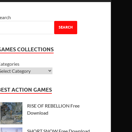
earch
SEARCH
GAMES COLLECTIONS
ategories
BEST ACTION GAMES
RISE OF REBELLION Free
Download
SHORT SNOW Free Download