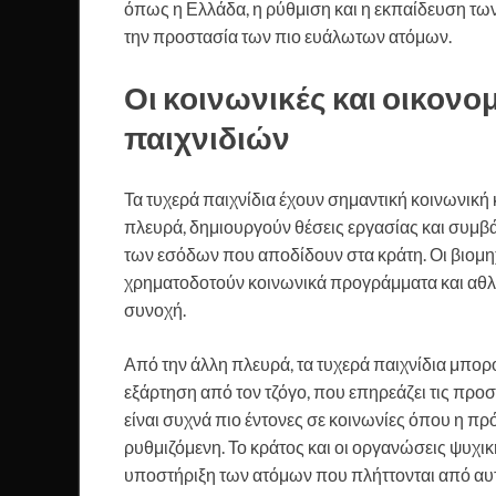
όπως η Ελλάδα, η ρύθμιση και η εκπαίδευση των π
την προστασία των πιο ευάλωτων ατόμων.
Οι κοινωνικές και οικονο
παιχνιδιών
Τα τυχερά παιχνίδια έχουν σημαντική κοινωνική κ
πλευρά, δημιουργούν θέσεις εργασίας και συμβ
των εσόδων που αποδίδουν στα κράτη. Οι βιομηχ
χρηματοδοτούν κοινωνικά προγράμματα και αθλη
συνοχή.
Από την άλλη πλευρά, τα τυχερά παιχνίδια μπ
εξάρτηση από τον τζόγο, που επηρεάζει τις προσ
είναι συχνά πιο έντονες σε κοινωνίες όπου η πρ
ρυθμιζόμενη. Το κράτος και οι οργανώσεις ψυχι
υποστήριξη των ατόμων που πλήττονται από αυ