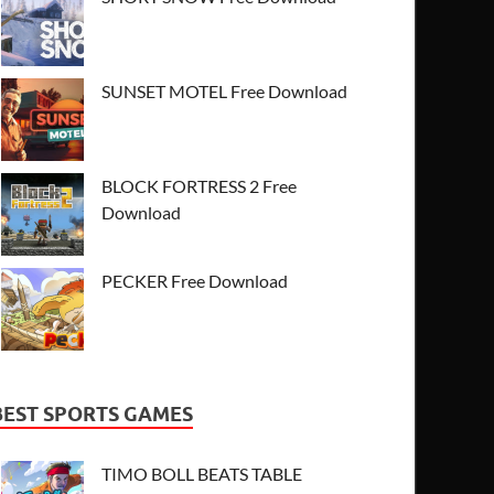
SUNSET MOTEL Free Download
BLOCK FORTRESS 2 Free
Download
PECKER Free Download
BEST SPORTS GAMES
TIMO BOLL BEATS TABLE