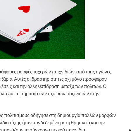
 διάφορες μορφές τυχερών παιχνιδιών, από τους αγώνες
ζάρια. Αυτές οι δραστηριότητες όχι μόνο πρόσφεραν
χέσεις και την αλληλεπίδραση μεταξύ των πολιτών. Οι
υ ενίσχυε τη σημασία των τυχερών παιχνιδιών στην
υς πολιτισμούς οδήγησε στη δημιουργία πολλών μορφών
χνίδια τύχης ήταν συνδεδεμένα με τη θρησκεία και την
επηρεάζουν τα σύγχρονα τυχερά παιχνίδια,