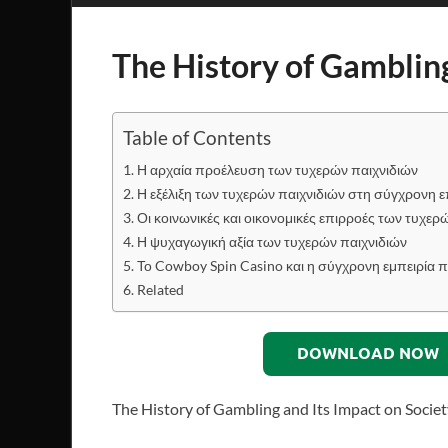
The History of Gambling
Table of Contents
Η αρχαία προέλευση των τυχερών παιχνιδιών
Η εξέλιξη των τυχερών παιχνιδιών στη σύγχρονη 
Οι κοινωνικές και οικονομικές επιρροές των τυχερ
Η ψυχαγωγική αξία των τυχερών παιχνιδιών
Το Cowboy Spin Casino και η σύγχρονη εμπειρία π
Related
DOWNLOAD NOW
The History of Gambling and Its Impact on Societ