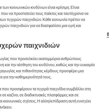
 των κοινωνικών κινδύνων είναι κρίσιμη. Είναι
 που να προστατεύει τους παίκτες και ταυτόχρονα να
 των τυχερών παιχνιδιών. Κάθε κοινωνία πρέπει να
ερών παιχνιδιών για να διασφαλίσει μια υγιή και
υχερών παιχνιδιών
γωγίας που προσελκύει εκατομμύρια ανθρώπους
η και την αίσθηση του κινδύνου, καθώς και την ευκαιρία
χαγωγίας και πιθανότητας κέρδους προσφέρει μια
 για την καθημερινότητά τους.
α που προσφέρουν τα τυχερά παιχνίδια συμβάλλει στη
ι σε καζίνο, σε διαδικτυακές πλατφόρμες και σε
ι κοινωνικές σχέσεις. Η αλληλεπίδραση αυτή ενισχύει
νήκειν.