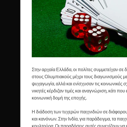
Στην αρχαία Ελλάδα, οι πολίτες συμμετείχαν σε
στους Ολυμπιακούς μέχρι τους διαγωνισμούς με 
ψυχαγωγία, αλλά και ενίσχυσαν τις κοινωνικές σ
νικητές κέρδιζαν τιμές και αναγνώριση, κάτι πο
κοινωνική δομή της εποχής.
Η διάδοση των τυχερών παιχνιδιών σε διάφορο
και κανόνων. Στην Ινδία, για παράδειγμα, τα παι
κουλτούρα. Οι παραδόσεις αυτές συνεχίζουν να 