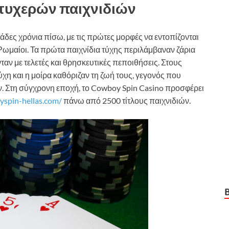
 τυχερών παιχνιδιών
ιάδες χρόνια πίσω, με τις πρώτες μορφές να εντοπίζονται
 Ρωμαίοι. Τα πρώτα παιχνίδια τύχης περιλάμβαναν ζάρια
αν με τελετές και θρησκευτικές πεποιθήσεις. Στους
ύχη και η μοίρα καθόριζαν τη ζωή τους, γεγονός που
. Στη σύγχρονη εποχή, το Cowboy Spin Casino προσφέρει
yspin-hellas.com/
πάνω από 2500 τίτλους παιχνιδιών.