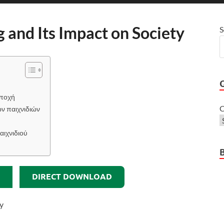
 and Its Impact on Society
S
εποχή
C
ών παιχνιδιών
αιχνιδιού
DIRECT DOWNLOAD
y