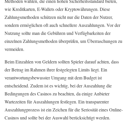
Methoden wählen, die einen hohen Sicherheitsstandard bieten,
wie Kreditkarten, E-Wallets oder Kryptowährungen. Diese
Zahlungsmethoden schützen nicht nur die Daten der Nutzer,
sondern ermöglichen oft auch schnellere Auszahlungen. Vor der
Nutzung sollte man die Gebühren und Verfügbarkeiten der
einzelnen Zahlungsmethoden überprüfen, um Überraschungen zu
vermeiden.
Beim Einzahlen von Geldern sollten Spieler darauf achten, dass
der Betrag im Rahmen ihrer festgelegten Limits liegt. Ein
verantwortungsbewusster Umgang mit dem Budget ist
entscheidend. Zudem ist es wichtig, bei der Auszahlung die
Bedingungen des Casinos zu beachten, da einige Anbieter
Wartezeiten für Auszahlungen festlegen. Ein transparenter
Auszahlungprozess ist ein Zeichen für die Seriosität eines Online-
Casinos und sollte bei der Auswahl berücksichtigt werden.