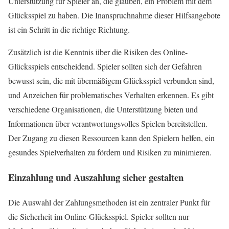
Unterstützung für Spieler an, die glauben, ein Problem mit dem
Glücksspiel zu haben. Die Inanspruchnahme dieser Hilfsangebote
ist ein Schritt in die richtige Richtung.
Zusätzlich ist die Kenntnis über die Risiken des Online-
Glücksspiels entscheidend. Spieler sollten sich der Gefahren
bewusst sein, die mit übermäßigem Glücksspiel verbunden sind,
und Anzeichen für problematisches Verhalten erkennen. Es gibt
verschiedene Organisationen, die Unterstützung bieten und
Informationen über verantwortungsvolles Spielen bereitstellen.
Der Zugang zu diesen Ressourcen kann den Spielern helfen, ein
gesundes Spielverhalten zu fördern und Risiken zu minimieren.
Einzahlung und Auszahlung sicher gestalten
Die Auswahl der Zahlungsmethoden ist ein zentraler Punkt für
die Sicherheit im Online-Glücksspiel. Spieler sollten nur