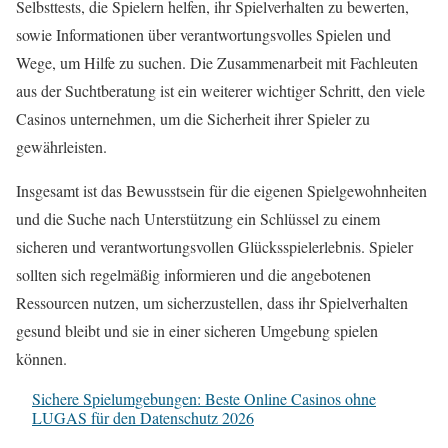
Selbsttests, die Spielern helfen, ihr Spielverhalten zu bewerten,
sowie Informationen über verantwortungsvolles Spielen und
Wege, um Hilfe zu suchen. Die Zusammenarbeit mit Fachleuten
aus der Suchtberatung ist ein weiterer wichtiger Schritt, den viele
Casinos unternehmen, um die Sicherheit ihrer Spieler zu
gewährleisten.
Insgesamt ist das Bewusstsein für die eigenen Spielgewohnheiten
und die Suche nach Unterstützung ein Schlüssel zu einem
sicheren und verantwortungsvollen Glücksspielerlebnis. Spieler
sollten sich regelmäßig informieren und die angebotenen
Ressourcen nutzen, um sicherzustellen, dass ihr Spielverhalten
gesund bleibt und sie in einer sicheren Umgebung spielen
können.
Sichere Spielumgebungen: Beste Online Casinos ohne
LUGAS für den Datenschutz 2026