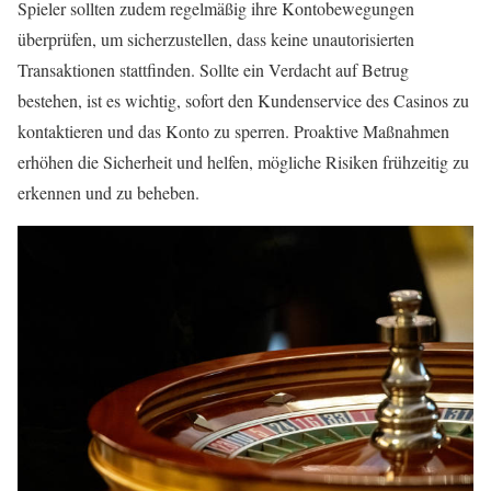
Spieler sollten zudem regelmäßig ihre Kontobewegungen
überprüfen, um sicherzustellen, dass keine unautorisierten
Transaktionen stattfinden. Sollte ein Verdacht auf Betrug
bestehen, ist es wichtig, sofort den Kundenservice des Casinos zu
kontaktieren und das Konto zu sperren. Proaktive Maßnahmen
erhöhen die Sicherheit und helfen, mögliche Risiken frühzeitig zu
erkennen und zu beheben.