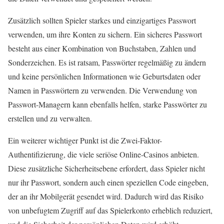
Zusätzlich sollten Spieler starkes und einzigartiges Passwort
verwenden, um ihre Konten zu sichern. Ein sicheres Passwort
besteht aus einer Kombination von Buchstaben, Zahlen und
Sonderzeichen. Es ist ratsam, Passwörter regelmäßig zu ändern
und keine persönlichen Informationen wie Geburtsdaten oder
Namen in Passwörtern zu verwenden. Die Verwendung von
Passwort-Managern kann ebenfalls helfen, starke Passwörter zu
erstellen und zu verwalten.
Ein weiterer wichtiger Punkt ist die Zwei-Faktor-
Authentifizierung, die viele seriöse Online-Casinos anbieten.
Diese zusätzliche Sicherheitsebene erfordert, dass Spieler nicht
nur ihr Passwort, sondern auch einen speziellen Code eingeben,
der an ihr Mobilgerät gesendet wird. Dadurch wird das Risiko
von unbefugtem Zugriff auf das Spielerkonto erheblich reduziert,