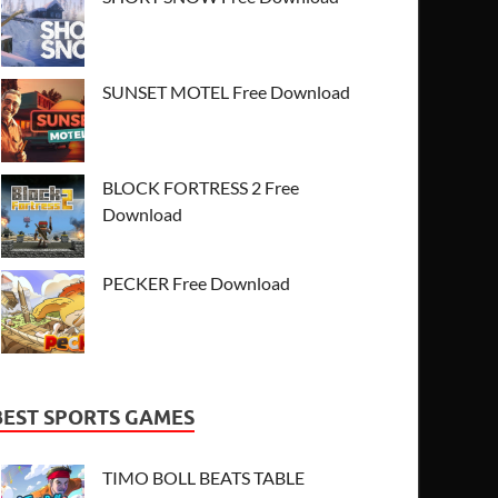
SUNSET MOTEL Free Download
BLOCK FORTRESS 2 Free
Download
PECKER Free Download
BEST SPORTS GAMES
TIMO BOLL BEATS TABLE