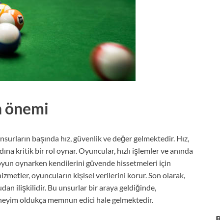
n önemi
surların başında hız, güvenlik ve değer gelmektedir. Hız,
na kritik bir rol oynar. Oyuncular, hızlı işlemler ve anında
 oyun oynarken kendilerini güvende hissetmeleri için
izmetler, oyuncuların kişisel verilerini korur. Son olarak,
n ilişkilidir. Bu unsurlar bir araya geldiğinde,
eneyim oldukça memnun edici hale gelmektedir.