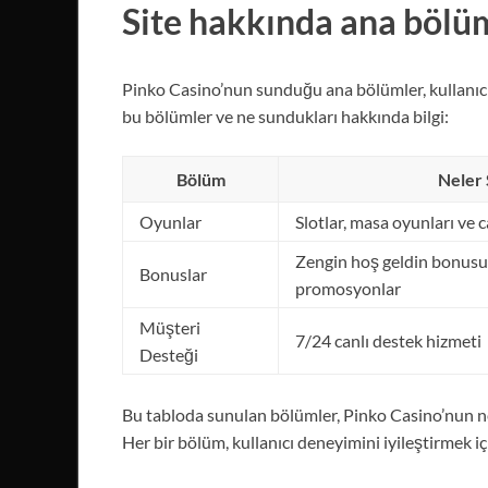
Site hakkında ana bölü
Pinko Casino’nun sunduğu ana bölümler, kullanıcı d
bu bölümler ve ne sundukları hakkında bilgi:
Bölüm
Neler
Oyunlar
Slotlar, masa oyunları ve c
Zengin hoş geldin bonusu
Bonuslar
promosyonlar
Müşteri
7/24 canlı destek hizmeti
Desteği
Bu tabloda sunulan bölümler, Pinko Casino’nun ne
Her bir bölüm, kullanıcı deneyimini iyileştirmek içi