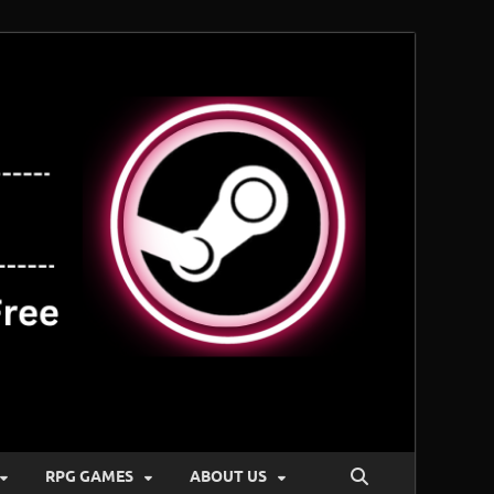
RPG GAMES
ABOUT US