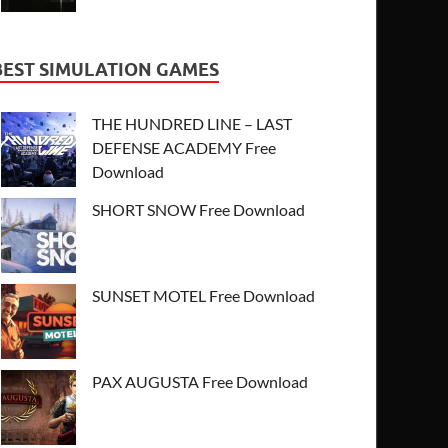
BEST SIMULATION GAMES
THE HUNDRED LINE – LAST
DEFENSE ACADEMY Free
Download
SHORT SNOW Free Download
SUNSET MOTEL Free Download
PAX AUGUSTA Free Download