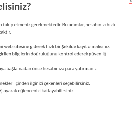
lisiniz?
 takip etmeniz gerekmektedir. Bu adımlar, hesabınızı hızlı
aktır.
web sitesine giderek hızlı bir şekilde kayıt olmalısınız.
girilen bilgilerin doğruluğunu kontrol ederek güvenliği
a başlamadan önce hesabınıza para yatırmanız
leri içinden ilginizi çekenleri seçebilirsiniz.
layarak eğlencenizi katlayabilirsiniz.