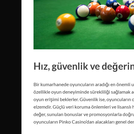
Hız, güvenlik ve değeri
Bir kumarhanede oyuncuların aradığı en önemli un
özellikle oyun deneyiminde sürekliliği sağlamak adı
oyun erişimi beklerler. Güvenlik ise, oyuncuların
elzemdir. Güçlü veri koruma önlemleri ve lisanslı h
değer, sunulan bonuslar ve promosyonlarla doğruda
oyuncuların Pinko Casino’dan alacakları genel d