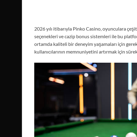
2026 yılı itibarıyla Pinko Casino, oyunculara çeşit
seçenekleri ve cazip bonus sistemleri ile bu platf
ortamda kaliteli bir deneyim yaşamaları için gere
kullanıcılarının memnuniyetini artırmak için sürek