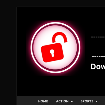
STEAMUNLOCKED
Free Steam Games Pre-installed for PC
HOME
ACTION
SPORTS