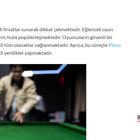
li fırsatlar sunarak dikkat çekmektedir. Eğlenceli oyun
orm, hızla popülerleşmektedir. Oyuncuların güvenli bir
kli tüm olanaklar sağlanmaktadır. Ayrıca, bu süreçte
Pinco
li yenilikler yapmaktadır.