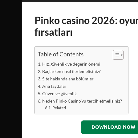
Pinko casino 2026: oyun
fırsatları
Table of Contents
Hız, güvenlik ve değerin önemi
Başlarken nasıl ilerlemelisiniz?
Site hakkında ana bölümler
Ana faydalar
Güven ve güvenlik
Neden Pinko Casino’yu tercih etmelisiniz?
Related
DOWNLOAD NOW