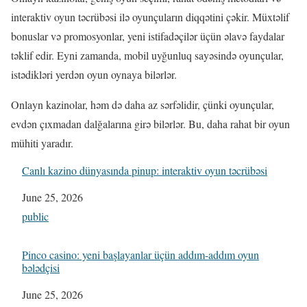
interaktiv oyun təcrübəsi ilə oyunçuların diqqətini çəkir. Müxtəlif
bonuslar və promosyonlar, yeni istifadəçilər üçün əlavə faydalar
təklif edir. Eyni zamanda, mobil uyğunluq sayəsində oyunçular,
istədikləri yerdən oyun oynaya bilərlər.
Onlayn kazinolar, həm də daha az sərfəlidir, çünki oyunçular,
evdən çıxmadan dalğalarına girə bilərlər. Bu, daha rahat bir oyun
mühiti yaradır.
Canlı kazino dünyasında pinup: interaktiv oyun təcrübəsi
Date
June 25, 2026
In relation to
public
Pinco casino: yeni başlayanlar üçün addım-addım oyun
bələdçisi
Date
June 25, 2026