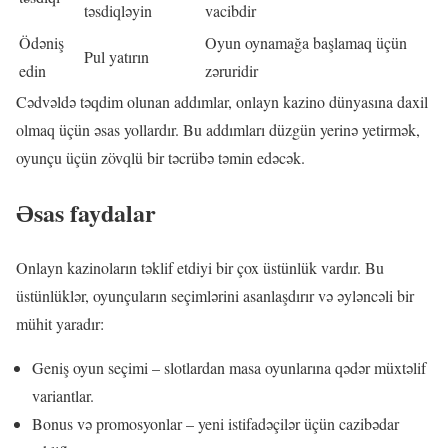
təsdiqləyin
vacibdir
Ödəniş
Oyun oynamağa başlamaq üçün
Pul yatırın
edin
zəruridir
Cədvəldə təqdim olunan addımlar, onlayn kazino dünyasına daxil
olmaq üçün əsas yollardır. Bu addımları düzgün yerinə yetirmək,
oyunçu üçün zövqlü bir təcrübə təmin edəcək.
Əsas faydalar
Onlayn kazinoların təklif etdiyi bir çox üstünlük vardır. Bu
üstünlüklər, oyunçuların seçimlərini asanlaşdırır və əyləncəli bir
mühit yaradır:
Geniş oyun seçimi – slotlardan masa oyunlarına qədər müxtəlif
variantlar.
Bonus və promosyonlar – yeni istifadəçilər üçün cazibədar