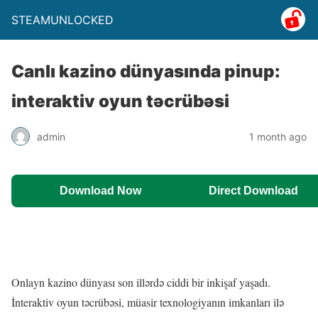
STEAMUNLOCKED
Canlı kazino dünyasında pinup:
interaktiv oyun təcrübəsi
admin
1 month ago
Download Now
Direct Download
Onlayn kazino dünyası son illərdə ciddi bir inkişaf yaşadı.
İnteraktiv oyun təcrübəsi, müasir texnologiyanın imkanları ilə