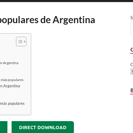
populares de Argentina
S
 en Argentina
C
ne más populares
 en Argentina
e más populares
DIRECT DOWNLOAD