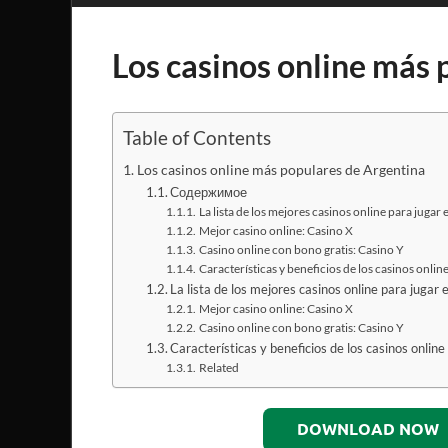
Los casinos online más 
Table of Contents
Los casinos online más populares de Argentina
Содержимое
La lista de los mejores casinos online para jugar
Mejor casino online: Casino X
Casino online con bono gratis: Casino Y
Características y beneficios de los casinos onli
La lista de los mejores casinos online para jugar
Mejor casino online: Casino X
Casino online con bono gratis: Casino Y
Características y beneficios de los casinos onlin
Related
DOWNLOAD NOW