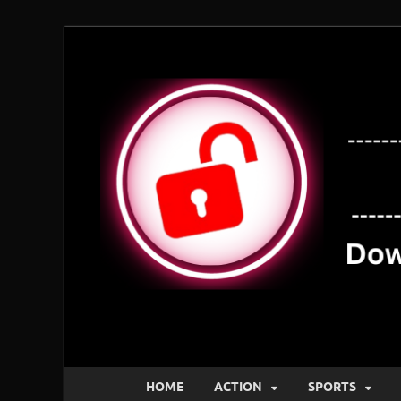
STEAMUNLOCKED
Free Steam Games Pre-installed for PC
HOME
ACTION
SPORTS