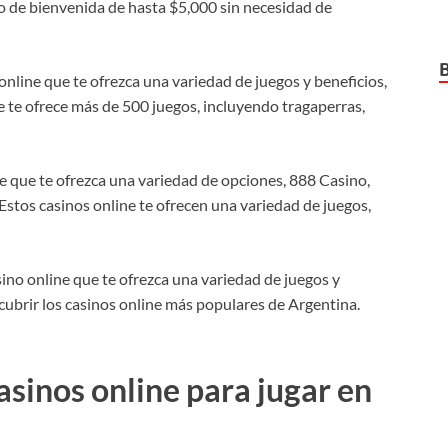
no de bienvenida de hasta $5,000 sin necesidad de
online que te ofrezca una variedad de juegos y beneficios,
e te ofrece más de 500 juegos, incluyendo tragaperras,
e que te ofrezca una variedad de opciones, 888 Casino,
Estos casinos online te ofrecen una variedad de juegos,
ino online que te ofrezca una variedad de juegos y
cubrir los casinos online más populares de Argentina.
casinos online para jugar en