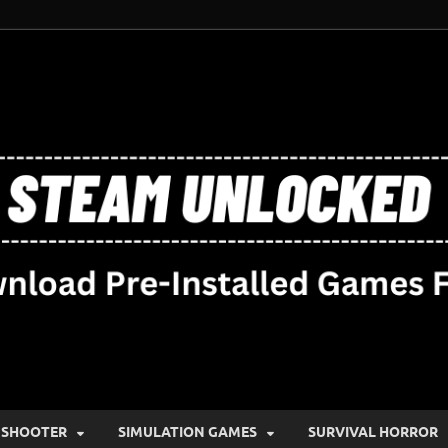
SHOOTER
SIMULATION GAMES
SURVIVAL HORROR