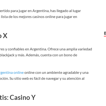
ertido para jugar en Argentina, has llegado al lugar
lista de los mejores casinos online para jugar en
o X
res y confiables en Argentina. Ofrece una amplia variedad
, blackjack y más. Además, cuenta con un bono de
rgentina online
online con un ambiente agradable y una
ción. Su sitio web es fácil de navegar y su atención al
tis: Casino Y