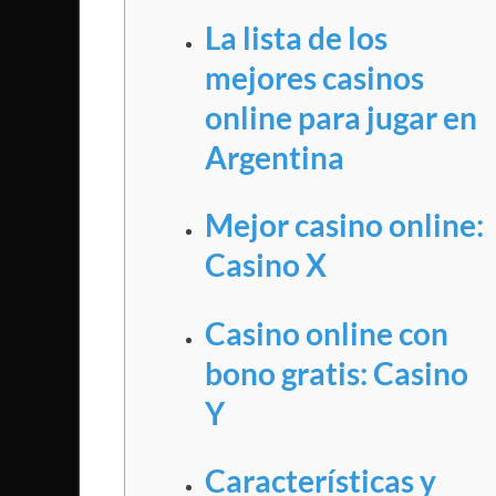
La lista de los
mejores casinos
online para jugar en
Argentina
Mejor casino online:
Casino X
Casino online con
bono gratis: Casino
Y
Características y