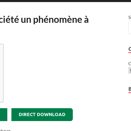
société un phénomène à
S
C
DIRECT DOWNLOAD
alyser