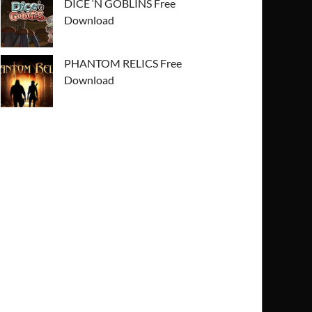
DICE ‘N GOBLINS Free
Download
PHANTOM RELICS Free
Download