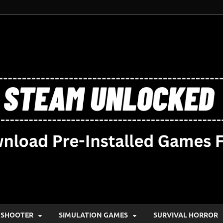
SHOOTER
SIMULATION GAMES
SURVIVAL HORROR