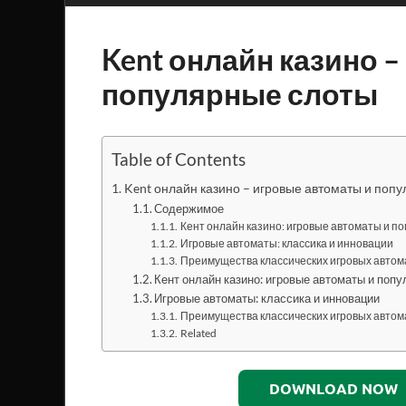
Kent онлайн казино 
популярные слоты
Table of Contents
Kent онлайн казино – игровые автоматы и поп
Содержимое
Кент онлайн казино: игровые автоматы и п
Игровые автоматы: классика и инновации
Преимущества классических игровых автом
Кент онлайн казино: игровые автоматы и поп
Игровые автоматы: классика и инновации
Преимущества классических игровых автом
Related
DOWNLOAD NOW