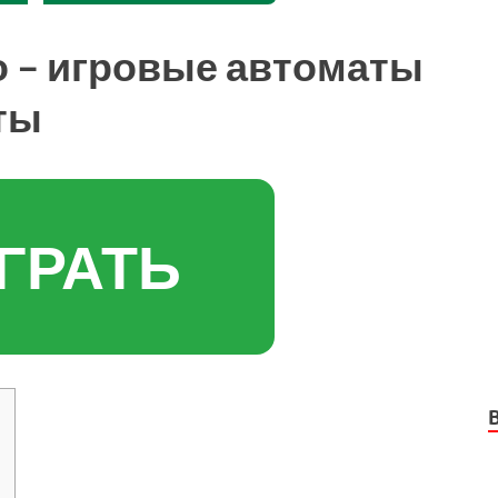
о – игровые автоматы
ты
ИГРАТЬ