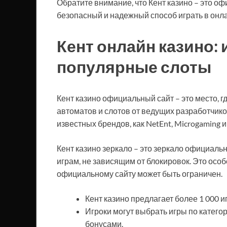
Обратите внимание, что Кент казино – это о
безопасный и надежный способ играть в онла
Кент онлайн казино:
популярные слоты
Кент казино официальный сайт – это место, 
автоматов и слотов от ведущих разработчиков
известных брендов, как NetEnt, Microgaming и
Кент казино зеркало – это зеркало официальн
играм, не зависящим от блокировок. Это особе
официальному сайту может быть ограничен.
Кент казино предлагает более 1 000 и
Игроки могут выбрать игры по категор
бонусами.