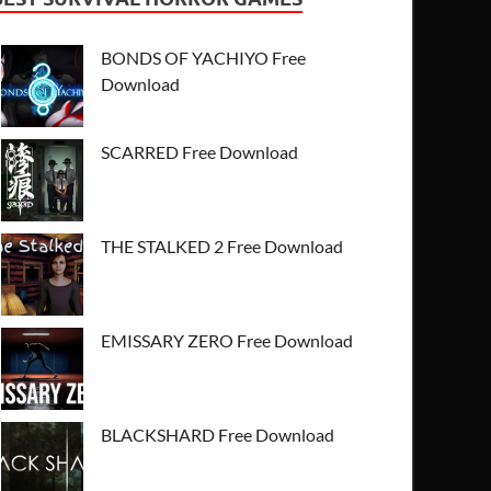
BONDS OF YACHIYO Free
Download
SCARRED Free Download
THE STALKED 2 Free Download
EMISSARY ZERO Free Download
BLACKSHARD Free Download