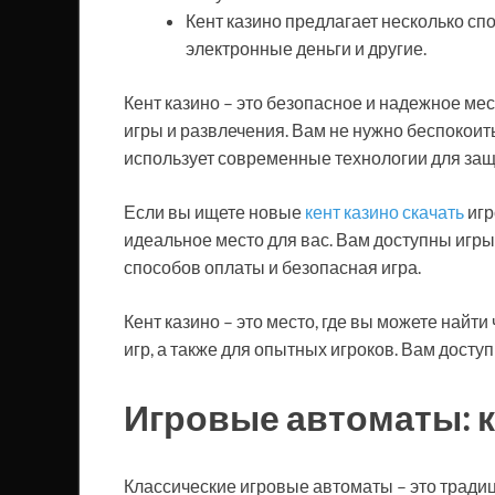
Кент казино предлагает несколько сп
электронные деньги и другие.
Кент казино – это безопасное и надежное ме
игры и развлечения. Вам не нужно беспокоить
использует современные технологии для за
Если вы ищете новые
кент казино скачать
игр
идеальное место для вас. Вам доступны игры
способов оплаты и безопасная игра.
Кент казино – это место, где вы можете найт
игр, а также для опытных игроков. Вам досту
Игровые автоматы: к
Классические игровые автоматы – это тради