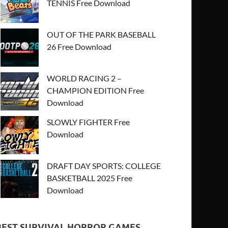
TENNIS Free Download
OUT OF THE PARK BASEBALL
26 Free Download
WORLD RACING 2 –
CHAMPION EDITION Free
Download
SLOWLY FIGHTER Free
Download
DRAFT DAY SPORTS: COLLEGE
BASKETBALL 2025 Free
Download
BEST SURVIVAL HORROR GAMES