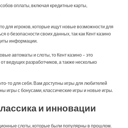
особов оплаты, включая кредитные карты,
сто для игроков, которые ищут новые возможности для
ся о безопасности своих данных, так как Кент казино
щиты информации.
овые автоматы и слоты, то Кент казино – это
 от ведущих разработчиков, а также несколько
и что-то для себя. Вам доступны игры для любителей
пны игры с бонусами, классические игры и новые игры.
лассика и инновации
ционные слоты, которые были популярны в прошлом.