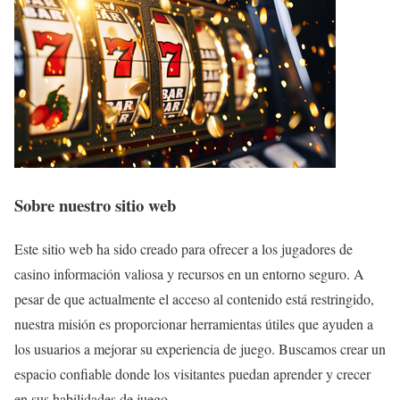
Sobre nuestro sitio web
Este sitio web ha sido creado para ofrecer a los jugadores de
casino información valiosa y recursos en un entorno seguro. A
pesar de que actualmente el acceso al contenido está restringido,
nuestra misión es proporcionar herramientas útiles que ayuden a
los usuarios a mejorar su experiencia de juego. Buscamos crear un
espacio confiable donde los visitantes puedan aprender y crecer
en sus habilidades de juego.