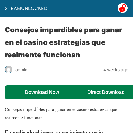
STEAMUNLOCKED
Consejos imperdibles para ganar
en el casino estrategias que
realmente funcionan
admin
4 weeks ago
Download Now
Direct Download
Consejos imperdibles para ganar en el casino estrategias que
realmente funcionan
Entendiendo el juego: conocimiento previo