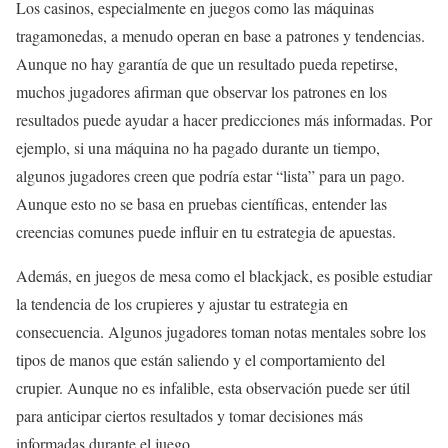
Los casinos, especialmente en juegos como las máquinas
tragamonedas, a menudo operan en base a patrones y tendencias.
Aunque no hay garantía de que un resultado pueda repetirse,
muchos jugadores afirman que observar los patrones en los
resultados puede ayudar a hacer predicciones más informadas. Por
ejemplo, si una máquina no ha pagado durante un tiempo,
algunos jugadores creen que podría estar “lista” para un pago.
Aunque esto no se basa en pruebas científicas, entender las
creencias comunes puede influir en tu estrategia de apuestas.
Además, en juegos de mesa como el blackjack, es posible estudiar
la tendencia de los crupieres y ajustar tu estrategia en
consecuencia. Algunos jugadores toman notas mentales sobre los
tipos de manos que están saliendo y el comportamiento del
crupier. Aunque no es infalible, esta observación puede ser útil
para anticipar ciertos resultados y tomar decisiones más
informadas durante el juego.