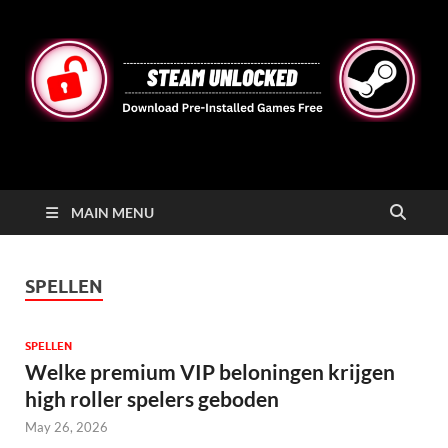
STEAMUNLOCKED
Free Steam Games Pre-installed for PC
MAIN MENU
SPELLEN
SPELLEN
Welke premium VIP beloningen krijgen
high roller spelers geboden
May 26, 2026