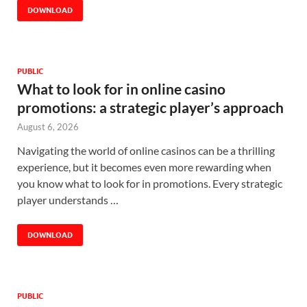
DOWNLOAD
PUBLIC
What to look for in online casino
promotions: a strategic player’s approach
August 6, 2026
Navigating the world of online casinos can be a thrilling
experience, but it becomes even more rewarding when
you know what to look for in promotions. Every strategic
player understands …
DOWNLOAD
PUBLIC