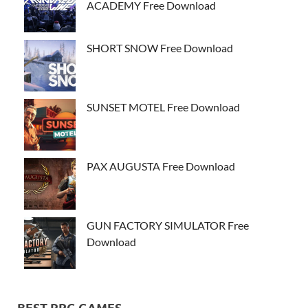
ACADEMY Free Download
SHORT SNOW Free Download
SUNSET MOTEL Free Download
PAX AUGUSTA Free Download
GUN FACTORY SIMULATOR Free
Download