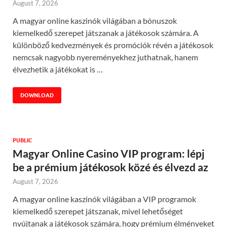
August 7, 2026
A magyar online kaszinók világában a bónuszok
kiemelkedő szerepet játszanak a játékosok számára. A
különböző kedvezmények és promóciók révén a játékosok
nemcsak nagyobb nyereményekhez juthatnak, hanem
élvezhetik a játékokat is …
DOWNLOAD
PUBLIC
Magyar Online Casino VIP program: lépj
be a prémium játékosok közé és élvezd az
August 7, 2026
A magyar online kaszinók világában a VIP programok
kiemelkedő szerepet játszanak, mivel lehetőséget
nyújtanak a játékosok számára, hogy prémium élményeket