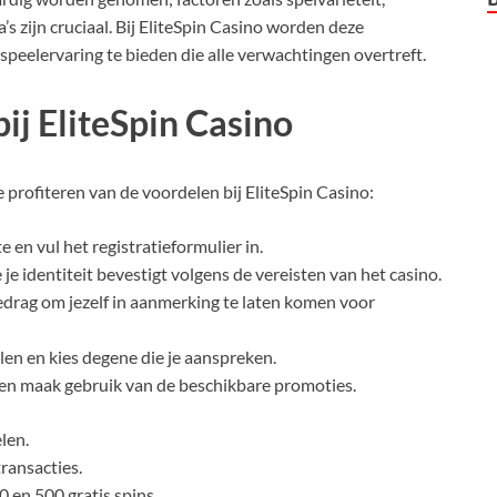
s zijn cruciaal. Bij EliteSpin Casino worden deze
eelervaring te bieden die alle verwachtingen overtreft.
bij EliteSpin Casino
e profiteren van de voordelen bij EliteSpin Casino:
 en vul het registratieformulier in.
 je identiteit bevestigt volgens de vereisten van het casino.
edrag om jezelf in aanmerking te laten komen voor
len en kies degene die je aanspreken.
 en maak gebruik van de beschikbare promoties.
len.
transacties.
 en 500 gratis spins.