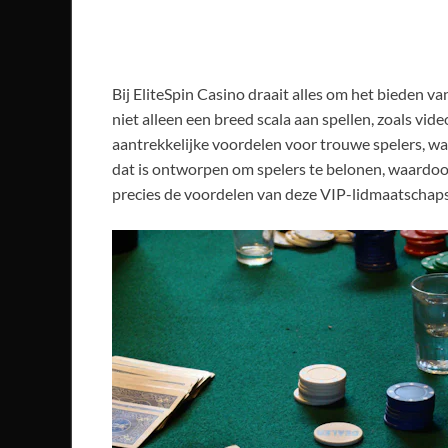
Bij EliteSpin Casino draait alles om het bieden va
niet alleen een breed scala aan spellen, zoals vide
aantrekkelijke voordelen voor trouwe spelers, w
dat is ontworpen om spelers te belonen, waardoo
precies de voordelen van deze VIP-lidmaatschaps