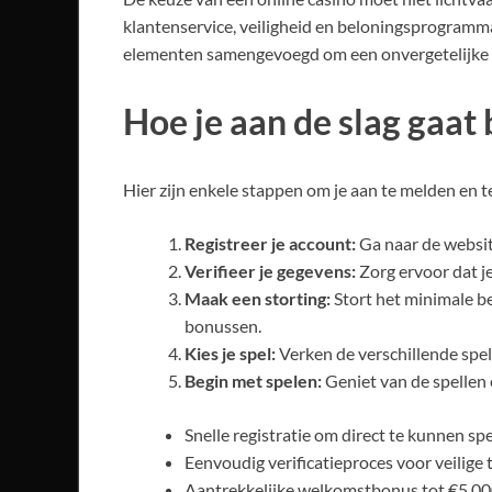
klantenservice, veiligheid en beloningsprogramma’
elementen samengevoegd om een onvergetelijke sp
Hoe je aan de slag gaat 
Hier zijn enkele stappen om je aan te melden en t
Registreer je account:
Ga naar de website
Verifieer je gegevens:
Zorg ervoor dat je
Maak een storting:
Stort het minimale b
bonussen.
Kies je spel:
Verken de verschillende spel
Begin met spelen:
Geniet van de spellen
Snelle registratie om direct te kunnen spe
Eenvoudig verificatieproces voor veilige 
Aantrekkelijke welkomstbonus tot €5,000