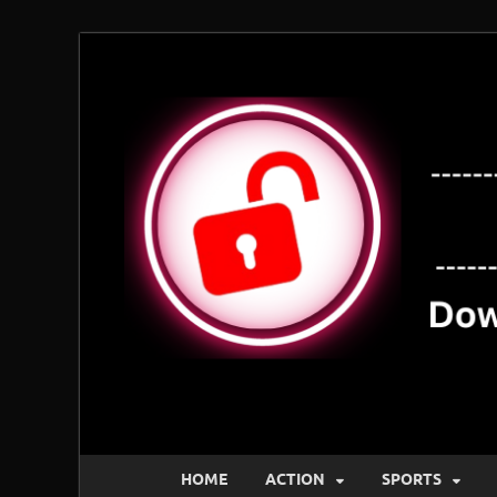
STEAMUNLOCKED
Free Steam Games Pre-installed for PC
HOME
ACTION
SPORTS