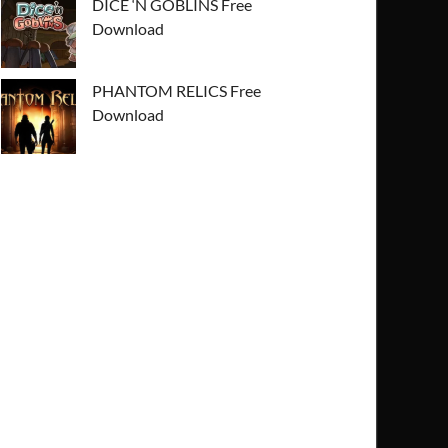
DICE ‘N GOBLINS Free
Download
PHANTOM RELICS Free
Download