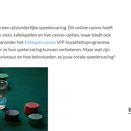
n een uitzonderlijke speelervaring. Dit online casino heeft
o slots, tafelspellen en live casino-opties, maar biedt ook
aaronder het
Elitespin casino
VIP-loyaliteitsprogramma
r ze hun spelervaring kunnen verbeteren. Maar wat zijn
niveaus en hoe beïnvloeden ze jouw totale speelervaring?