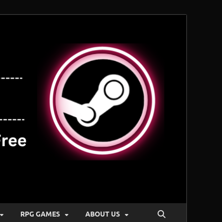
RPG GAMES
ABOUT US