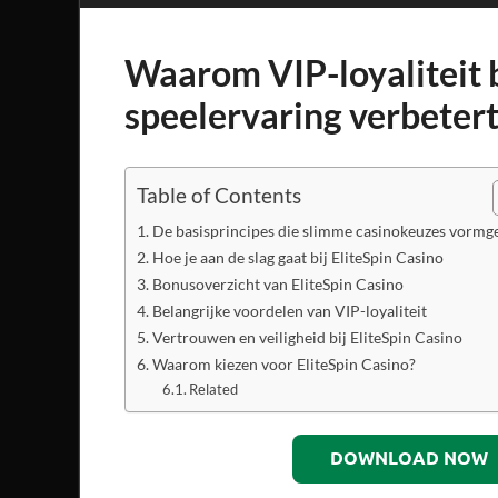
Waarom VIP-loyaliteit b
speelervaring verbeter
Table of Contents
De basisprincipes die slimme casinokeuzes vormg
Hoe je aan de slag gaat bij EliteSpin Casino
Bonusoverzicht van EliteSpin Casino
Belangrijke voordelen van VIP-loyaliteit
Vertrouwen en veiligheid bij EliteSpin Casino
Waarom kiezen voor EliteSpin Casino?
Related
DOWNLOAD NOW