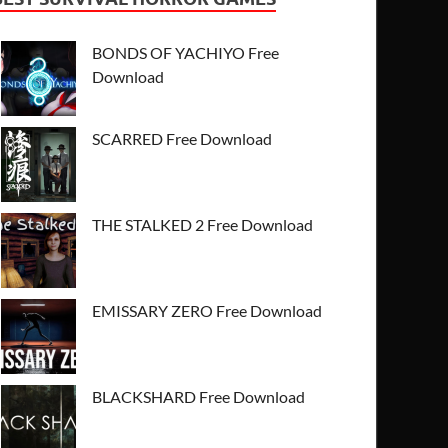
BONDS OF YACHIYO Free
Download
SCARRED Free Download
THE STALKED 2 Free Download
EMISSARY ZERO Free Download
BLACKSHARD Free Download