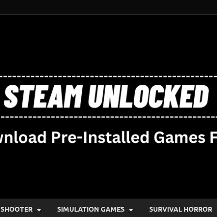
SHOOTER
SIMULATION GAMES
SURVIVAL HORROR