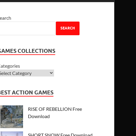
earch
SEARCH
GAMES COLLECTIONS
ategories
BEST ACTION GAMES
RISE OF REBELLION Free
Download
SHORT SNOW Free Download