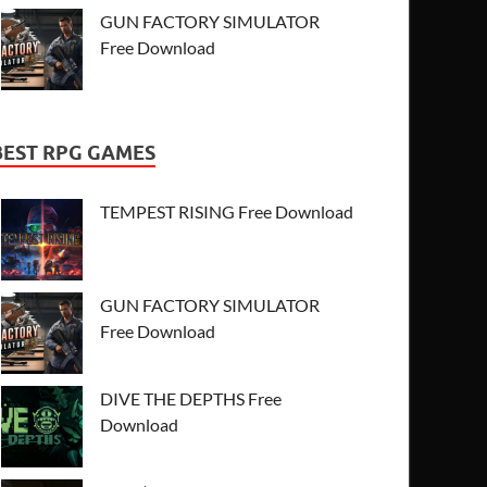
GUN FACTORY SIMULATOR
Free Download
BEST RPG GAMES
TEMPEST RISING Free Download
GUN FACTORY SIMULATOR
Free Download
DIVE THE DEPTHS Free
Download