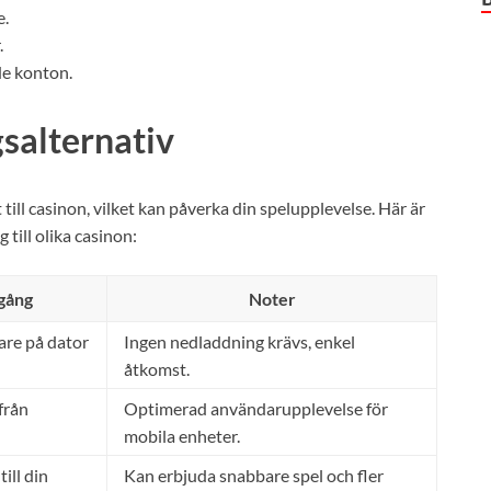
e.
.
de konton.
gsalternativ
 till casinon, vilket kan påverka din spelupplevelse. Här är
 till olika casinon:
lgång
Noter
are på dator
Ingen nedladdning krävs, enkel
åtkomst.
från
Optimerad användarupplevelse för
mobila enheter.
ill din
Kan erbjuda snabbare spel och fler