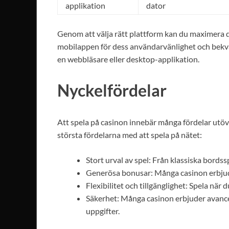
applikation
dator
Genom att välja rätt plattform kan du maximera 
mobilappen för dess användarvänlighet och bekvä
en webbläsare eller desktop-applikation.
Nyckelfördelar
Att spela på casinon innebär många fördelar utöv
största fördelarna med att spela på nätet:
Stort urval av spel: Från klassiska bords
Generösa bonusar: Många casinon erbjude
Flexibilitet och tillgänglighet: Spela när du 
Säkerhet: Många casinon erbjuder avance
uppgifter.