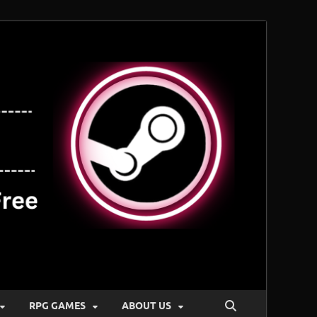
RPG GAMES
ABOUT US