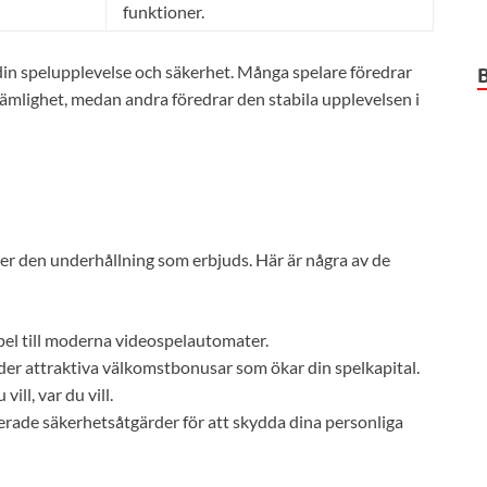
funktioner.
din spelupplevelse och säkerhet. Många spelare föredrar
mlighet, medan andra föredrar den stabila upplevelsen i
er den underhållning som erbjuds. Här är några av de
spel till moderna videospelautomater.
r attraktiva välkomstbonusar som ökar din spelkapital.
vill, var du vill.
rade säkerhetsåtgärder för att skydda dina personliga