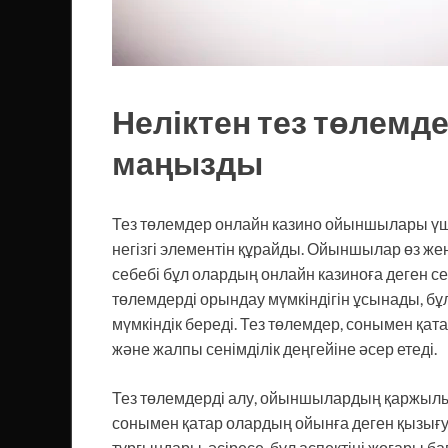
Неліктен тез төлемд
маңызды
Тез төлемдер онлайн казино ойыншылары үші
негізгі элементін құрайды. Ойыншылар өз жең
себебі бұл олардың онлайн казиноға деген се
төлемдерді орындау мүмкіндігін ұсынады, б
мүмкіндік береді. Тез төлемдер, сонымен қат
және жалпы сенімділік деңгейіне әсер етеді.
Тез төлемдерді алу, ойыншылардың қаржылы
сонымен қатар олардың ойынға деген қызығ
тұрғындары, әсіресе, бұл аспектіні жоғары б