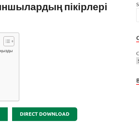
йыншылардың пікірлері
S
аңызды
C
DIRECT DOWNLOAD