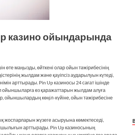
ер казино ойындарында
н өте маңызды, өйткені олар ойын тәжірибесінің
істерінің жылдам және қауіпсіз аударылуын күтеді,
німін арттырады. Pin Up казиносы 24 сағат ішінде
ұл ойыншыларға өз қаражаттарын жылдам алуға
ар, ойыншылардың көңіл-күйіне, ойын тәжірибесіне
қ жоспарларын жүзеге асыруына көмектеседі,
ушылығын арттырады. Pin Up казиносының
ағалайды және оларға казиноның қызметіне тез арада