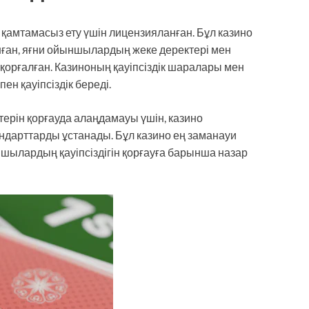
 қамтамасыз ету үшін лицензияланған. Бұл казино
ған, яғни ойыншылардың жеке деректері мен
орғалған. Казиноның қауіпсіздік шаралары мен
н қауіпсіздік береді.
рін қорғауда алаңдамауы үшін, казино
ндарттарды ұстанады. Бұл казино ең заманауи
шылардың қауіпсіздігін қорғауға барынша назар