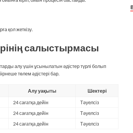
ға қол жеткізу.
ерінің салыстырмасы
тарды алу үшін ұсынылатын әдістер түрлі болып
ірнеше төлем әдістері бар.
Алу уақыты
Шектері
24 сағатқа дейін
Тәуелсіз
24 сағатқа дейін
Тәуелсіз
24 сағатқа дейін
Тәуелсіз