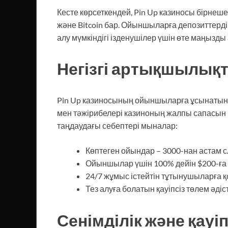
Кесте көрсеткендей, Pin Up казиносы бірнеше 
және Bitcoin бар. Ойыншыларға депозиттерді
алу мүмкіндігі ізденушілер үшін өте маңыз
Негізгі артықшылық
Pin Up казиносының ойыншыларға ұсынатын
мен тәжірибелері казиноның жалпы сапасын
таңдаудағы себептері мыналар:
Көптеген ойындар – 3000-нан астам с
Ойыншылар үшін 100% дейін $200-ға д
24/7 жұмыс істейтін тұтынушыларға қ
Тез алуға болатын қауіпсіз төлем әдіст
Сенімділік және қауіп