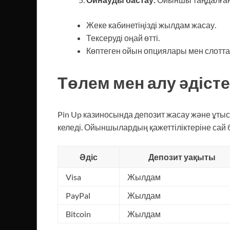
Жеке кабинетіңізді жылдам жасау.
Тексеруді оңай өтті.
Көптеген ойын опциялары мен слоттар
Төлем мен алу әдіст
Pin Up казиносында депозит жасау және ұтыс
келеді. Ойыншылардың қажеттіліктеріне сай б
Әдіс
Депозит уақыты
Visa
Жылдам
PayPal
Жылдам
Bitcoin
Жылдам