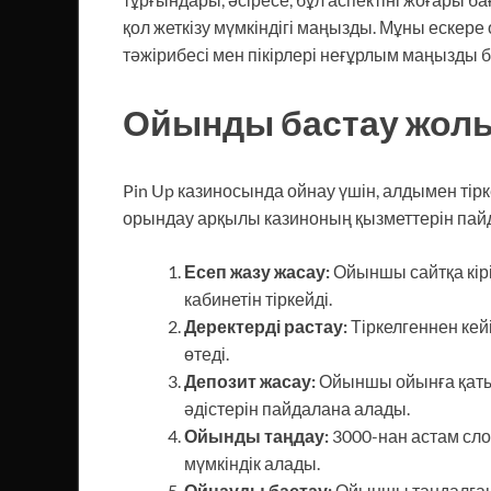
қол жеткізу мүмкіндігі маңызды. Мұны еске
тәжірибесі мен пікірлері неғұрлым маңызды б
Ойынды бастау жол
Pin Up казиносында ойнау үшін, алдымен ті
орындау арқылы казиноның қызметтерін пай
Есеп жазу жасау:
Ойыншы сайтқа кір
кабинетін тіркейді.
Деректерді растау:
Тіркелгеннен кей
өтеді.
Депозит жасау:
Ойыншы ойынға қатыс
әдістерін пайдалана алады.
Ойынды таңдау:
3000-нан астам сло
мүмкіндік алады.
Ойнауды бастау:
Ойыншы таңдалған о