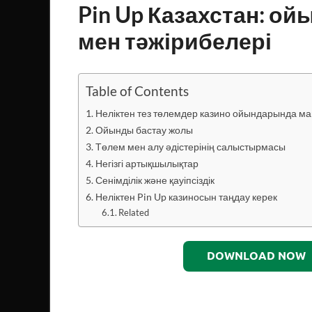
Pin Up Казахстан: о
мен тәжірибелері
Table of Contents
Неліктен тез төлемдер казино ойындарында м
Ойынды бастау жолы
Төлем мен алу әдістерінің салыстырмасы
Негізгі артықшылықтар
Сенімділік және қауіпсіздік
Неліктен Pin Up казиносын таңдау керек
Related
DOWNLOAD NOW