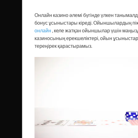
Онлайн казино әлемі бүгінде үлкен танымалды
бонус ұсыныстары кіреді. Ойыншылардың пікі
онлайн
, келе жатқан ойыншылар үшін маңызд
казиносының ерекшеліктері, ойын ұсыныстар
тереңірек қарастырамыз.