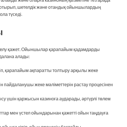
ре отырып, шетелдік және отандық ойыншылардың
ола түседі.
ы
ркелу қажет. Ойыншылар қарапайым қадамдарды
далана алады:
іп, қарапайым ақпаратты толтыру арқылы жеке
ін пайдаланушы жеке мәліметтерін растау процесінен
у үшін қаржысын казиноға аударады, әртүрлі төлем
ттар мен үстел ойындарынан қажетті ойын таңдауға
йынға кіріп, ойын процесін бастайды.