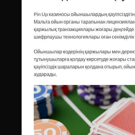
Pin Up казиносы ойыншылардың қауіпсіздігін
Мальта ойын органы тарапынан лицензиялан
қаржылық транзакциялары жоғары деңгейде қ
шифрлаушы технологиялары оған сенімділік пе
Ойыншылар өздерінің қаржылары мен деректе
тұтынушыларға қолдау көрсетуде жоғары ста
қауіпсіздік шараларын қолдана отырып, ойын
аударады.