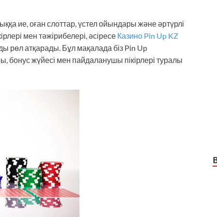
ққа ие, оған слоттар, үстел ойындары және әртүрлі
рлері мен тәжірибелері, әсіресе
Казино Pin Up KZ
ы рөл атқарады. Бұл мақалада біз Pin Up
ы, бонус жүйесі мен пайдаланушы пікірлері туралы