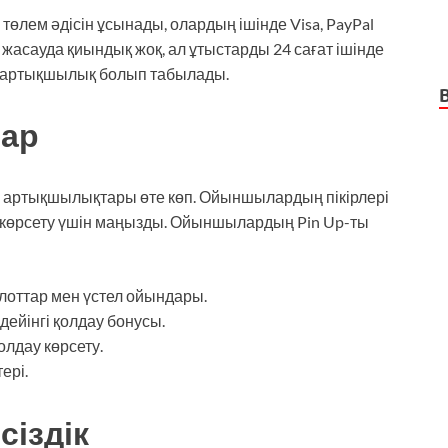
төлем әдісін ұсынады, олардың ішінде Visa, PayPal
 жасауда қиындық жоқ, ал ұтыстарды 24 сағат ішінде
ды артықшылық болып табылады.
тар
 артықшылықтары өте көп. Ойыншылардың пікірлері
 көрсету үшін маңызды. Ойыншылардың Pin Up-ты
лоттар мен үстел ойындары.
ейінгі қолдау бонусы.
олдау көрсету.
ері.
сіздік