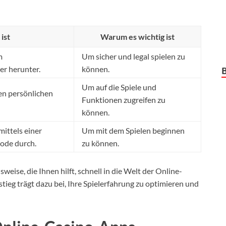
ist
Warum es wichtig ist
m
Um sicher und legal spielen zu
r herunter.
können.
Um auf die Spiele und
ren persönlichen
Funktionen zugreifen zu
können.
mittels einer
Um mit dem Spielen beginnen
ode durch.
zu können.
weise, die Ihnen hilft, schnell in die Welt der Online-
tieg trägt dazu bei, Ihre Spielerfahrung zu optimieren und