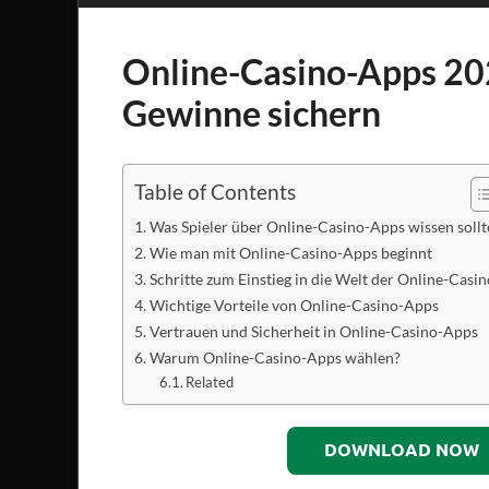
Online-Casino-Apps 202
Gewinne sichern
Table of Contents
Was Spieler über Online-Casino-Apps wissen sollt
Wie man mit Online-Casino-Apps beginnt
Schritte zum Einstieg in die Welt der Online-Casin
Wichtige Vorteile von Online-Casino-Apps
Vertrauen und Sicherheit in Online-Casino-Apps
Warum Online-Casino-Apps wählen?
Related
DOWNLOAD NOW