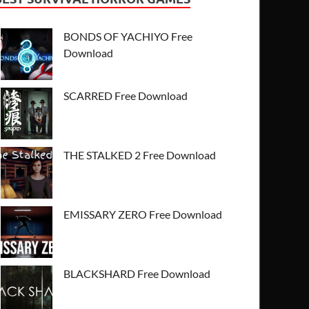
BONDS OF YACHIYO Free
Download
SCARRED Free Download
THE STALKED 2 Free Download
EMISSARY ZERO Free Download
BLACKSHARD Free Download