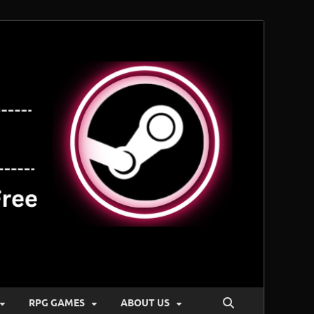
RPG GAMES
ABOUT US