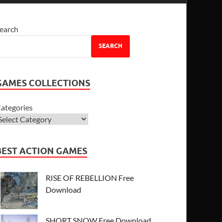
earch
SEARCH
GAMES COLLECTIONS
ategories
BEST ACTION GAMES
RISE OF REBELLION Free
Download
SHORT SNOW Free Download