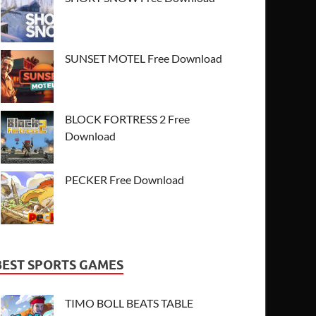
SUNSET MOTEL Free Download
BLOCK FORTRESS 2 Free
Download
PECKER Free Download
BEST SPORTS GAMES
TIMO BOLL BEATS TABLE