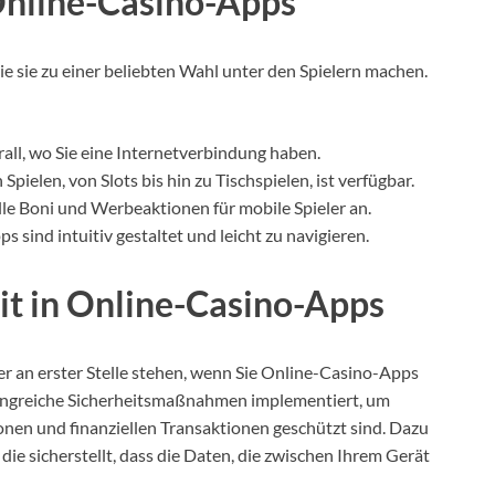
Online-Casino-Apps
ie sie zu einer beliebten Wahl unter den Spielern machen.
rall, wo Sie eine Internetverbindung haben.
Spielen, von Slots bis hin zu Tischspielen, ist verfügbar.
lle Boni und Werbeaktionen für mobile Spieler an.
 sind intuitiv gestaltet und leicht zu navigieren.
it in Online-Casino-Apps
er an erster Stelle stehen, wenn Sie Online-Casino-Apps
fangreiche Sicherheitsmaßnahmen implementiert, um
ionen und finanziellen Transaktionen geschützt sind. Dazu
ie sicherstellt, dass die Daten, die zwischen Ihrem Gerät