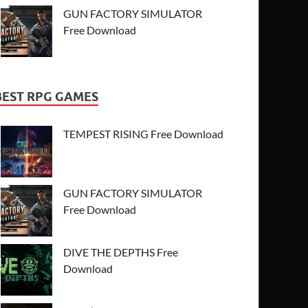
GUN FACTORY SIMULATOR
Free Download
BEST RPG GAMES
TEMPEST RISING Free Download
GUN FACTORY SIMULATOR
Free Download
DIVE THE DEPTHS Free
Download