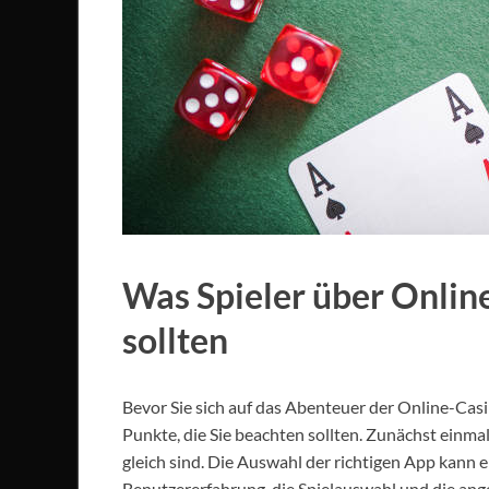
Was Spieler über Onlin
sollten
Bevor Sie sich auf das Abenteuer der Online-Cas
Punkte, die Sie beachten sollten. Zunächst einmal
gleich sind. Die Auswahl der richtigen App kann 
Benutzererfahrung, die Spielauswahl und die an