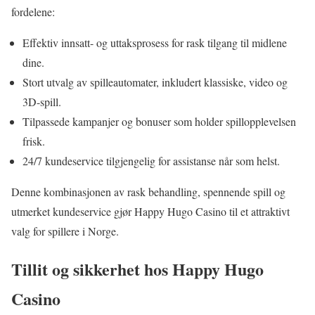
fordelene:
Effektiv innsatt- og uttaksprosess for rask tilgang til midlene
dine.
Stort utvalg av spilleautomater, inkludert klassiske, video og
3D-spill.
Tilpassede kampanjer og bonuser som holder spillopplevelsen
frisk.
24/7 kundeservice tilgjengelig for assistanse når som helst.
Denne kombinasjonen av rask behandling, spennende spill og
utmerket kundeservice gjør Happy Hugo Casino til et attraktivt
valg for spillere i Norge.
Tillit og sikkerhet hos Happy Hugo
Casino