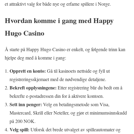
et attraktivt valg for både nye og erfarne spillere i Norge.
Hvordan komme i gang med Happy
Hugo Casino
Å starte på Happy Hugo Casino er enkelt, og følgende trinn kan
hjelpe deg med å komme i gang:
Opprett en konto:
Gå til kasinoets nettside og fyll ut
registreringsskjemaet med de nødvendige detaljene.
Bekreft opplysningene:
Etter registrering blir du bedt om å
bekrefte e-postadressen din for å aktivere kontoen.
Sett inn penger:
Velg en betalingsmetode som Visa,
Mastercard, Skrill eller Neteller, og gjør et minimumsinnskudd
på 200 NOK.
Velg spill:
Utforsk det brede utvalget av spilleautomater og