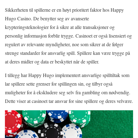
Sikkerheten til spillerne er en høyt prioritert faktor hos Happy
Hugo Casino. De benytter seg av avanserte
krypteringsteknologier for å sikre at alle transaksjoner og
personlig informasjon forblir trygge. Casinoet er også lisensiert og
regulert av relevante myndigheter, noe som sikrer at de følger
strenge standarder for ansvarlig spill. Spillere kan være trygge på
at deres midler og data er beskyttet når de spiller.
I tillegg har Happy Hugo implementert ansvarlige spilltiltak som
lar spillere sette grenser for spillingen sin, og tilbyr også
muligheter for å ekskludere seg selv fra gambling om nødvendig.
Dette viser at casinoet tar ansvar for sine spillere og deres velvære.