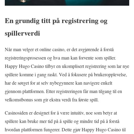
En grundig titt på registrering og
spillerverdi
Når man velger et online casino, er det avgjørende å forstå
registreringsprosessen og hva man kan forvente som spiller.
Happy Hugo Casino tilbyr en ukomplisert registrering som lar nye
spillere komme i gang raskt. Ved å fokusere på brukeropplevelse,
har de sørget for at selv nybegynnere kan navigere enkelt
gjennom plattformen. Etter registreringen får man tilgang til en
velkomstbonus som gir ekstra verdi fra første spill.
Casinosiden er designet for å være intuitiv, noe som betyr at
spillere kan bruke mer tid på å spille og mindre tid på å forstå
hvordan plattformen fungerer. Dette gjør Happy Hugo Casino til