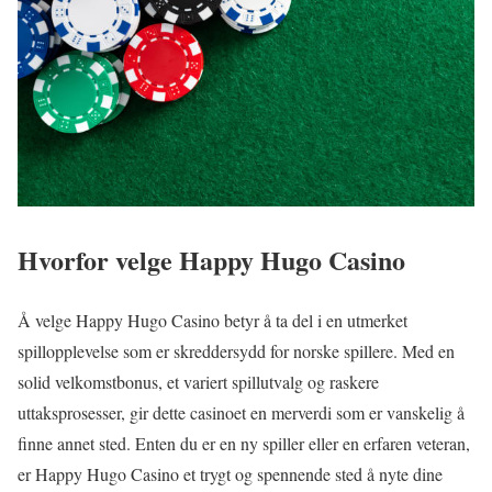
Hvorfor velge Happy Hugo Casino
Å velge Happy Hugo Casino betyr å ta del i en utmerket
spillopplevelse som er skreddersydd for norske spillere. Med en
solid velkomstbonus, et variert spillutvalg og raskere
uttaksprosesser, gir dette casinoet en merverdi som er vanskelig å
finne annet sted. Enten du er en ny spiller eller en erfaren veteran,
er Happy Hugo Casino et trygt og spennende sted å nyte dine