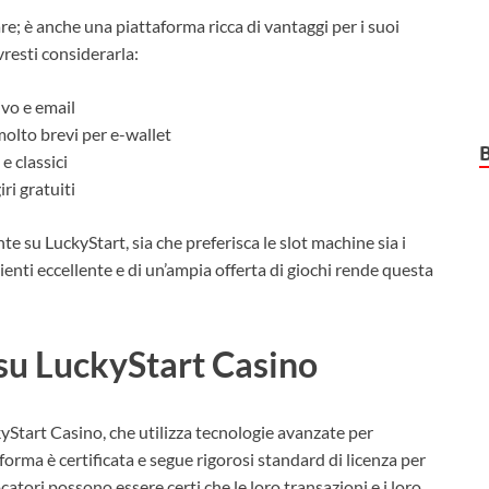
e; è anche una piattaforma ricca di vantaggi per i suoi
vresti considerarla:
ivo e email
 molto brevi per e-wallet
e classici
ri gratuiti
e su LuckyStart, sia che preferisca le slot machine sia i
ienti eccellente e di un’ampia offerta di giochi rende questa
 su LuckyStart Casino
yStart Casino, che utilizza tecnologie avanzate per
forma è certificata e segue rigorosi standard di licenza per
catori possono essere certi che le loro transazioni e i loro