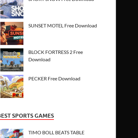
SUNSET MOTEL Free Download
BLOCK FORTRESS 2 Free
Download
PECKER Free Download
BEST SPORTS GAMES
TIMO BOLL BEATS TABLE