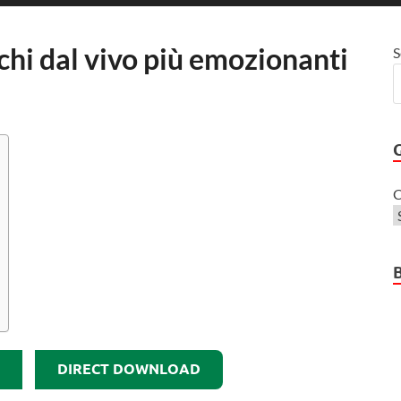
chi dal vivo più emozionanti
S
C
DIRECT DOWNLOAD