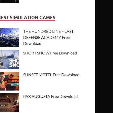
BEST SIMULATION GAMES
THE HUNDRED LINE – LAST
DEFENSE ACADEMY Free
Download
SHORT SNOW Free Download
SUNSET MOTEL Free Download
PAX AUGUSTA Free Download