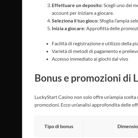
Effettuare un deposito:
Scegli uno dei me
account per iniziare a giocare.
Seleziona il tuo gioco:
Sfoglia l’ampia sel
Inizia a giocare:
Approfitta delle promozio
Facilità di registrazione e utilizzo della 
Varietà di metodi di pagamento e preliev
Accesso immediato ai giochi dal vivo
Bonus e promozioni di 
LuckyStart Casino non solo offre un’ampia scelta d
promozioni. Ecco un’analisi approfondita delle off
Tipo di bonus
Dimensi