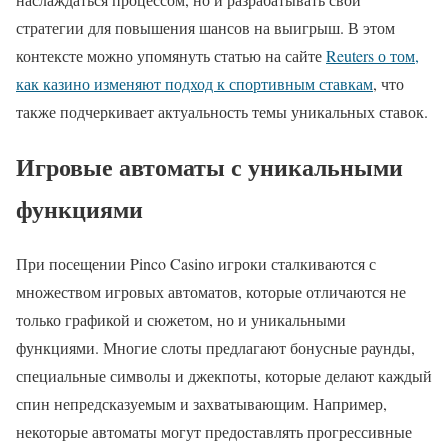
стратегии для повышения шансов на выигрыш. В этом
контексте можно упомянуть статью на сайте
Reuters о том,
как казино изменяют подход к спортивным ставкам
, что
также подчеркивает актуальность темы уникальных ставок.
Игровые автоматы с уникальными
функциями
При посещении Pinco Casino игроки сталкиваются с
множеством игровых автоматов, которые отличаются не
только графикой и сюжетом, но и уникальными
функциями. Многие слоты предлагают бонусные раунды,
специальные символы и джекпоты, которые делают каждый
спин непредсказуемым и захватывающим. Например,
некоторые автоматы могут предоставлять прогрессивные