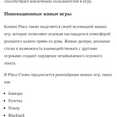
способствуют вовлечению пользователей в игру.
Инновационные живые игры
Казино Pinco также выделяется своей коллекцией живых
игр, которые позволяют игрокам наслаждаться атмосферой
реального казино прямо из дома. Живые дилеры, реальные
столы и возможность взаимодействовать с другими
игроками создают ощущение незабываемого игрового
опыта.
В Pinco Casino предлагается разнообразие живых игр, таких
как:
Баккара
Рулетка
Покер
Blackjack