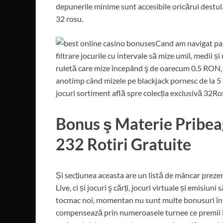
depunerile minime sunt accesibile oricărui destul.
32 rosu.
Cand am navigat pag
filtrare jocurile cu intervale să mize umil, medii ș
ruletă care mize începând ş de oarecum 0.5 RON, 
anotimp când mizele pe blackjack pornesc de la 5
jocuri sortiment află spre colecția exclusivă 32Ro
Bonus ş Materie Pribea
232 Rotiri Gratuite
Și secțiunea aceasta are un listă de mâncar prezen
Live, ci și jocuri ş cărți, jocuri virtuale și emisiun
tocmac noi, momentan nu sunt multe bonusuri în 3
compensează prin numeroasele turnee ce premii li