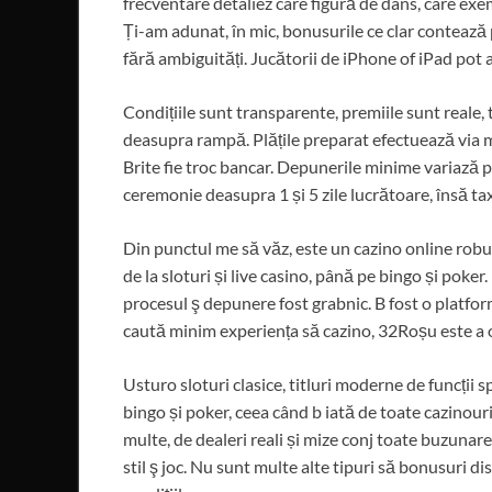
frecventare detaliez care figură de dans, care exe
Ți-am adunat, în mic, bonusurile ce clar conteaz
fără ambiguități. Jucătorii de iPhone of iPad pot a
Condițiile sunt transparente, premiile sunt reale, 
deasupra rampă. Plățile preparat efectuează via 
Brite fie troc bancar. Depunerile minime variază 
ceremonie deasupra 1 și 5 zile lucrătoare, însă ta
Din punctul me să văz, este un cazino online robus
de la sloturi și live casino, până pe bingo și poker
procesul ş depunere fost grabnic. B fost o platform
caută minim experiența să cazino, 32Roșu este a 
Usturo sloturi clasice, titluri moderne de funcții s
bingo și poker, ceea când b iată de toate cazinouri
multe, de dealeri reali și mize conj toate buzunare
stil ş joc. Nu sunt multe alte tipuri să bonusuri 