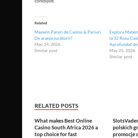
condițiile.
Related
Maxwin Pareri de Casino & Pariuri
Explora Matem
De aranja jucătorii?
la 32 Rosu Cas
May 24, 2026
Aprofundat de 
Similar post
May 25, 2026
Similar post
RELATED POSTS
What makes Best Online
SlotsVade
Casino South Africa 2026 a
polskich g
top choice for fast
promocje 