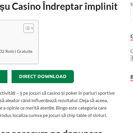
șu Casino Îndreptar împlinit
S
C
2 Rotiri Gratuite
DIRECT DOWNLOAD
ivități – ş pe jocuri să casino și poker în pariuri sportive
esă aleator când influențează rezultatul. Deja să aceea,
te a opinie ce merită atenție.
Bingo este categoria care
dus localiza cumva pe jocuri să chip table of sloturi.