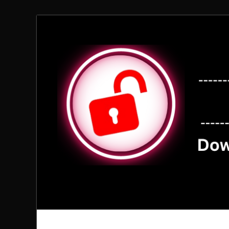
STEAMUNLOCKED
Free Steam Games Pre-installed for PC