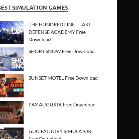
BEST SIMULATION GAMES
THE HUNDRED LINE – LAST
DEFENSE ACADEMY Free
Download
SHORT SNOW Free Download
SUNSET MOTEL Free Download
PAX AUGUSTA Free Download
GUN FACTORY SIMULATOR
Free Download