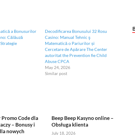
atică a Bonusurilor
Decodificarea Bonusului 32 Rosu
ino: Călăuză
Casino: Manual Tehnic ş
Strategie
Matematică o Pariurilor și
Cercetare de Apărare The Center
autoritat the Prevention fie Child
Abuse CPCA
May 24, 2026
Similar post
r Promo Code dla
Beep Beep Kasyno online –
raczy – Bonusy i
Obsługa klienta
dla nowych
July 18, 2026