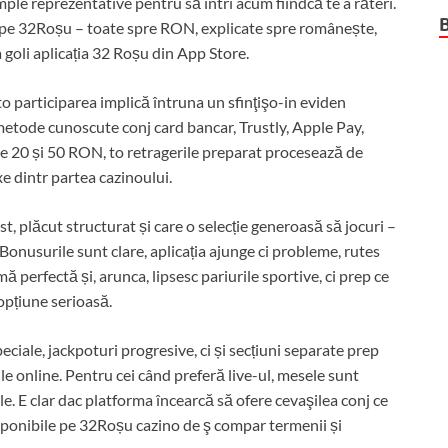
mple reprezentative pentru să intri acum fiindcă te a răteri.
ă pe 32Roșu – toate spre RON, explicate spre românește,
 goli aplicația 32 Roșu din App Store.
to participarea implică întruna un sfinţişo-in eviden
metode cunoscute conj card bancar, Trustly, Apple Pay,
pe 20 și 50 RON, to retragerile preparat procesează de
xe dintr partea cazinoului.
t, plăcut structurat și care o selecție generoasă să jocuri –
. Bonusurile sunt clare, aplicația ajunge ci probleme, rutes
ă perfectă și, arunca, lipsesc pariurile sportive, ci prep ce
opțiune serioasă.
peciale, jackpoturi progresive, ci și secțiuni separate prep
le online. Pentru cei când preferă live-ul, mesele sunt
le. E clar dac platforma încearcă să ofere cevaşilea conj ce
disponibile pe 32Roșu cazino de ş compar termenii și