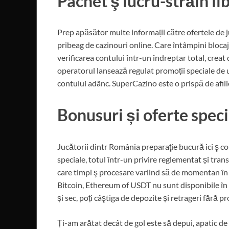
Pachet ş lucru-străin l
Prep apăsător multe informații către ofertele de j
pribeag de cazinouri online. Care întâmpini bloca
verificarea contului într-un îndreptar total, creat 
operatorul lansează regulat promoții speciale de ut
contului adânc. SuperCazino este o prispă de afili
Bonusuri și oferte speci
Jucătorii dintr România preparaţie bucură ici ş com
speciale, totul într-un privire reglementat și tra
care timpi ş procesare variind să de momentan în 
Bitcoin, Ethereum of USDT nu sunt disponibile în
și sec, poți câştiga de depozite și retrageri fă
Ți-am arătat decât de gol este să depui, apatic d