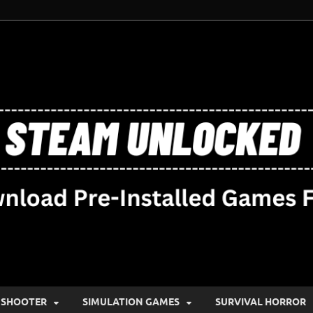
SHOOTER
SIMULATION GAMES
SURVIVAL HORROR