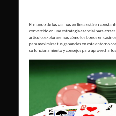
El mundo de los casinos en línea está en constant
convertido en una estrategia esencial para atraer
artículo, exploraremos cómo los bonos en casino
para maximizar tus ganancias en este entorno com
su funcionamiento y consejos para aprovecharlos