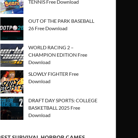
TENNIS Free Download
OUT OF THE PARK BASEBALL
26 Free Download
WORLD RACING 2 –
CHAMPION EDITION Free
Download
SLOWLY FIGHTER Free
Download
DRAFT DAY SPORTS: COLLEGE
BASKETBALL 2025 Free
Download
BEST SURVIVAL HORROR GAMES