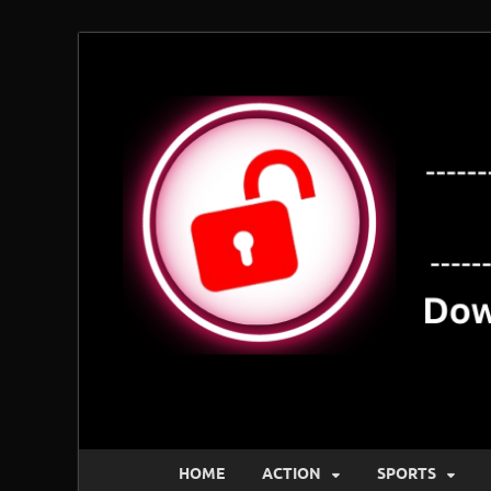
STEAMUNLOCKED
Free Steam Games Pre-installed for PC
HOME
ACTION
SPORTS