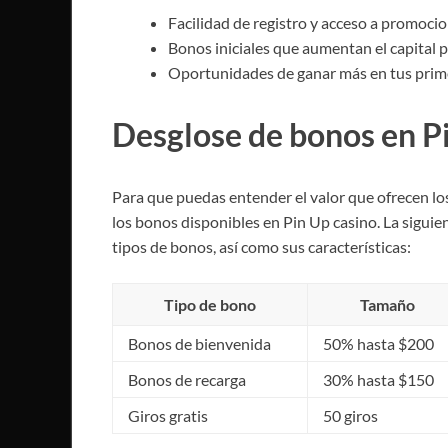
Facilidad de registro y acceso a promocio
Bonos iniciales que aumentan el capital p
Oportunidades de ganar más en tus prim
Desglose de bonos en P
Para que puedas entender el valor que ofrecen lo
los bonos disponibles en Pin Up casino. La siguien
tipos de bonos, así como sus características:
Tipo de bono
Tamaño
Bonos de bienvenida
50% hasta $200
Bonos de recarga
30% hasta $150
Giros gratis
50 giros