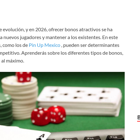
e evolución, y en 2026, ofrecer bonos atractivos se ha
 a nuevos jugadores y mantener a los existentes. En este
s, como los de
Pin Up Mexico
, pueden ser determinantes
petitivo. Aprenderás sobre los diferentes tipos de bonos,
 al máximo.