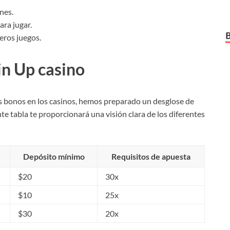
nes.
ara jugar.
eros juegos.
in Up casino
s bonos en los casinos, hemos preparado un desglose de
te tabla te proporcionará una visión clara de los diferentes
Depósito mínimo
Requisitos de apuesta
$20
30x
$10
25x
$30
20x