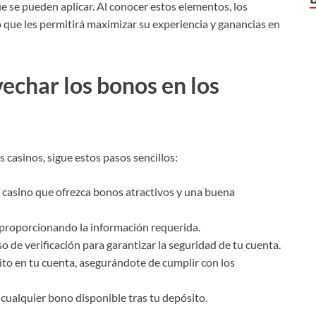
que se pueden aplicar. Al conocer estos elementos, los
 que les permitirá maximizar su experiencia y ganancias en
char los bonos en los
s casinos, sigue estos pasos sencillos:
n casino que ofrezca bonos atractivos y una buena
 proporcionando la información requerida.
 de verificación para garantizar la seguridad de tu cuenta.
ito en tu cuenta, asegurándote de cumplir con los
cualquier bono disponible tras tu depósito.