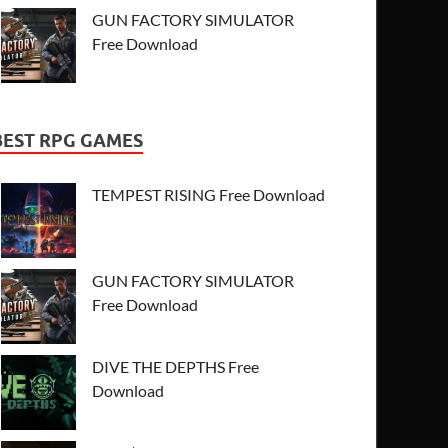
GUN FACTORY SIMULATOR
Free Download
BEST RPG GAMES
TEMPEST RISING Free Download
GUN FACTORY SIMULATOR
Free Download
DIVE THE DEPTHS Free
Download