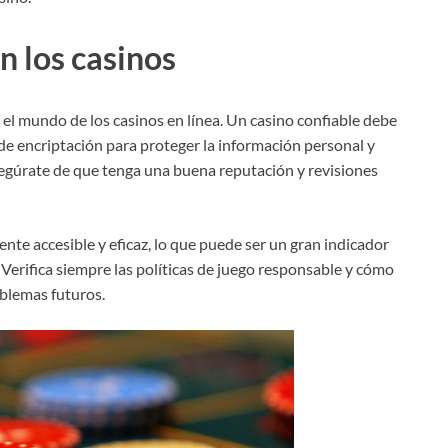
n los casinos
el mundo de los casinos en línea. Un casino confiable debe
de encriptación para proteger la información personal y
 asegúrate de que tenga una buena reputación y revisiones
nte accesible y eficaz, lo que puede ser un gran indicador
 Verifica siempre las políticas de juego responsable y cómo
oblemas futuros.