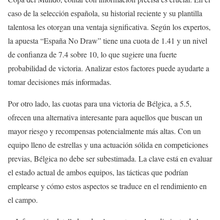
caso de la selección española, su historial reciente y su plantilla
talentosa les otorgan una ventaja significativa. Según los expertos,
la apuesta “España No Draw” tiene una cuota de 1.41 y un nivel
de confianza de 7.4 sobre 10, lo que sugiere una fuerte
probabilidad de victoria. Analizar estos factores puede ayudarte a
tomar decisiones más informadas.
Por otro lado, las cuotas para una victoria de Bélgica, a 5.5,
ofrecen una alternativa interesante para aquellos que buscan un
mayor riesgo y recompensas potencialmente más altas. Con un
equipo lleno de estrellas y una actuación sólida en competiciones
previas, Bélgica no debe ser subestimada. La clave está en evaluar
el estado actual de ambos equipos, las tácticas que podrían
emplearse y cómo estos aspectos se traduce en el rendimiento en
el campo.