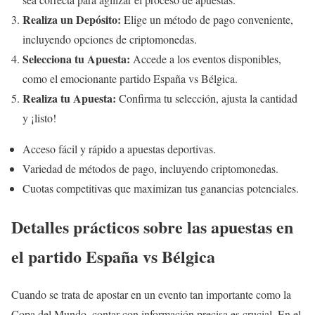
Realiza un Depósito:
Elige un método de pago conveniente,
incluyendo opciones de criptomonedas.
Selecciona tu Apuesta:
Accede a los eventos disponibles,
como el emocionante partido España vs Bélgica.
Realiza tu Apuesta:
Confirma tu selección, ajusta la cantidad
y ¡listo!
Acceso fácil y rápido a apuestas deportivas.
Variedad de métodos de pago, incluyendo criptomonedas.
Cuotas competitivas que maximizan tus ganancias potenciales.
Detalles prácticos sobre las apuestas en
el partido España vs Bélgica
Cuando se trata de apostar en un evento tan importante como la
Copa del Mundo, contar con información precisa es crucial. En el