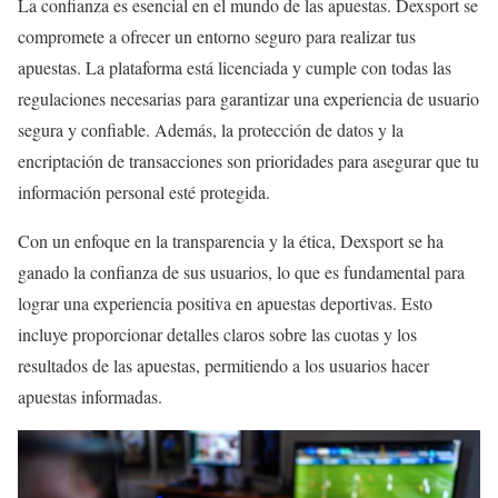
La confianza es esencial en el mundo de las apuestas. Dexsport se
compromete a ofrecer un entorno seguro para realizar tus
apuestas. La plataforma está licenciada y cumple con todas las
regulaciones necesarias para garantizar una experiencia de usuario
segura y confiable. Además, la protección de datos y la
encriptación de transacciones son prioridades para asegurar que tu
información personal esté protegida.
Con un enfoque en la transparencia y la ética, Dexsport se ha
ganado la confianza de sus usuarios, lo que es fundamental para
lograr una experiencia positiva en apuestas deportivas. Esto
incluye proporcionar detalles claros sobre las cuotas y los
resultados de las apuestas, permitiendo a los usuarios hacer
apuestas informadas.