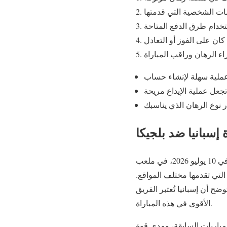
 إسبانيا ضد بلجيكا
ستقام مباراة إسبانيا ضد بلجيكا في 10 يوليو 2026، في ملعب SoFi في إنغلوود، كاليفورنيا. هذه المباراة ستكون فريدة من نوعها
التي تقدمها مختلف المواقع.
 هو 1.63 بينما يبلغ احتمال فوز بلجيكا 5.5. هذه الأرقام توضح أن إسبانيا تُعتبر الفريق
الأقوى في هذه المباراة.
مباريات السابقة، ومدى قوة