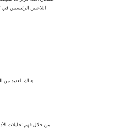
اللاعبين الرئيسيين في ك
هناك العديد من الفوائد التي يمكن أن يجنيها المراهنون من وضع رهانات على مباراة إسبانيا ضد بلجيكا. من أهم الفوائد:
من خلال فهم تحليلات الأد