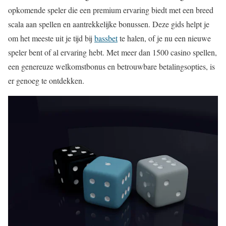
opkomende speler die een premium ervaring biedt met een breed
scala aan spellen en aantrekkelijke bonussen. Deze gids helpt je
om het meeste uit je tijd bij
bassbet
te halen, of je nu een nieuwe
speler bent of al ervaring hebt. Met meer dan 1500 casino spellen,
een genereuze welkomstbonus en betrouwbare betalingsopties, is
er genoeg te ontdekken.