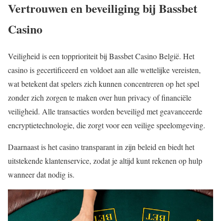
Vertrouwen en beveiliging bij Bassbet
Casino
Veiligheid is een topprioriteit bij Bassbet Casino België. Het
casino is gecertificeerd en voldoet aan alle wettelijke vereisten,
wat betekent dat spelers zich kunnen concentreren op het spel
zonder zich zorgen te maken over hun privacy of financiële
veiligheid. Alle transacties worden beveiligd met geavanceerde
encryptietechnologie, die zorgt voor een veilige speelomgeving.
Daarnaast is het casino transparant in zijn beleid en biedt het
uitstekende klantenservice, zodat je altijd kunt rekenen op hulp
wanneer dat nodig is.