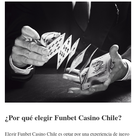
¿Por qué elegir Funbet Casino Chile?
Elegir Funbet Casino Chile es optar por una experiencia de juego