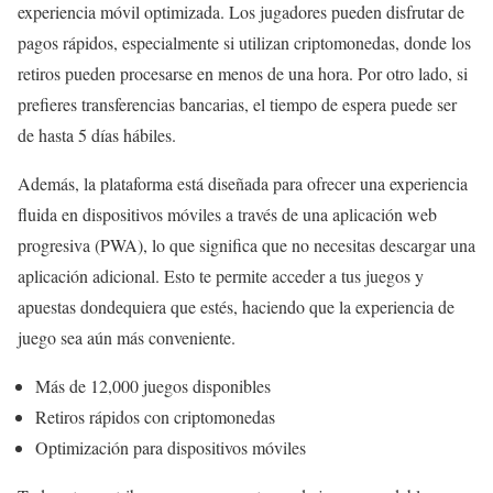
experiencia móvil optimizada. Los jugadores pueden disfrutar de
pagos rápidos, especialmente si utilizan criptomonedas, donde los
retiros pueden procesarse en menos de una hora. Por otro lado, si
prefieres transferencias bancarias, el tiempo de espera puede ser
de hasta 5 días hábiles.
Además, la plataforma está diseñada para ofrecer una experiencia
fluida en dispositivos móviles a través de una aplicación web
progresiva (PWA), lo que significa que no necesitas descargar una
aplicación adicional. Esto te permite acceder a tus juegos y
apuestas dondequiera que estés, haciendo que la experiencia de
juego sea aún más conveniente.
Más de 12,000 juegos disponibles
Retiros rápidos con criptomonedas
Optimización para dispositivos móviles