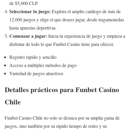
de $5,000 CLP.
Seleccionar tu juego:
Explora el amplio catálogo de más de
12,000 juegos y elige el que desees jugar, desde tragamonedas
hasta apuestas deportivas.
Comenzar a jugar:
Inicia tu experiencia de juego y empieza a
disfrutar de todo lo que Funbet Casino tiene para ofrecer.
Registro rápido y sencillo
Acceso a múltiples métodos de pago
Variedad de juegos atractivos
Detalles prácticos para Funbet Casino
Chile
Funbet Casino Chile no solo se destaca por su amplia gama de
juegos, sino también por su rápido tiempo de retiro y su