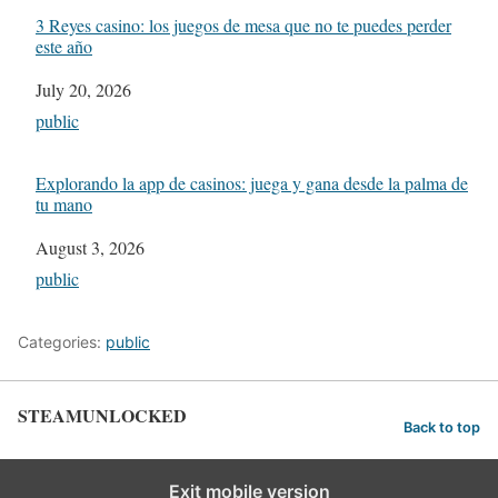
3 Reyes casino: los juegos de mesa que no te puedes perder
este año
Date
July 20, 2026
In relation to
public
Explorando la app de casinos: juega y gana desde la palma de
tu mano
Date
August 3, 2026
In relation to
public
Categories:
public
STEAMUNLOCKED
Back to top
Exit mobile version